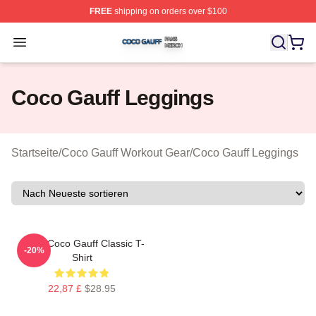
FREE
shipping on orders over $100
Coco Gauff Shop ⚡️ Officially Licensed Coco Gauff Mer
Open menu
Coco Gauff Leggings
Startseite
/
Coco Gauff Workout Gear
/
Coco Gauff Leggings
Retro Coco Gauff Classic T-
-20%
Shirt
22,87 £
$28.95