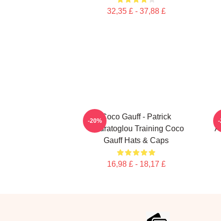
32,35 £ - 37,88 £
Coco Gauff - Patrick
-20%
Mouratoglou Training Coco
A
Gauff Hats & Caps
16,98 £ - 18,17 £
Footer