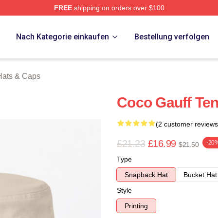
FREE
shipping on orders over $100
Store
p
Nach Kategorie einkaufen
Bestellung verfolgen
Hats & Caps
Coco Gauff Ten
(2 customer reviews
£21.23
£16.99
-20
$21.50
Type
Snapback Hat
Bucket Hat
Style
Printing