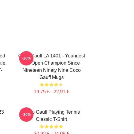
ted
Coco Gauff LA 1401 - Youngest
-20%
ale
US Open Champion Since
T-
Nineteen Ninety Nine Coco
Gauff Mugs
19,75 £ - 22,91 £
23
Coco Gauff Playing Tennis
-20%
Classic T-Shirt
20,93 £ - 24,09 £