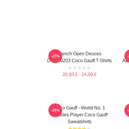
French Open Deuces
-20%
DTNK0203 Coco Gauff T-Shirts
Adv
20,93 £ - 24,09 £
Coco Gauff - World No. 1
C
-20%
Doubles Player Coco Gauff
Sweatshirts