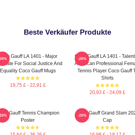
Beste Verkäufer Produkte
Coco Gauff LA 1401 - Major
Coco Gauff LA 1401 - Talen
-20%
-20%
ocate For Social Justice And
American Professional Fem
Equality Coco Gauff Mugs
Tennis Player Coco Gauff 
Shirts
19,75 £ - 22,91 £
20,93 £ - 24,09 £
oco Gauff Tennis Champion
Coco Gauff Grand Slam 20
-20%
-20%
Poster
Cap
15,64 £ - 36,26 £
16,98 £ - 18,17 £