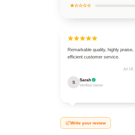
★☆☆☆☆
Remarkable quality, highly praise,
efficient customer service.
Jul 18,
Sarah
S
Verified owner
Write your review