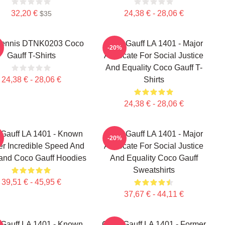
32,20 €
24,38 € - 28,06 €
$35
Tennis DTNK0203 Coco
Coco Gauff LA 1401 - Major
-20%
Gauff T-Shirts
Advocate For Social Justice
And Equality Coco Gauff T-
24,38 € - 28,06 €
Shirts
24,38 € - 28,06 €
Gauff LA 1401 - Known
Coco Gauff LA 1401 - Major
-20%
er Incredible Speed And
Advocate For Social Justice
and Coco Gauff Hoodies
And Equality Coco Gauff
Sweatshirts
39,51 € - 45,95 €
37,67 € - 44,11 €
Gauff LA 1401 - Known
Coco Gauff LA 1401 - Former