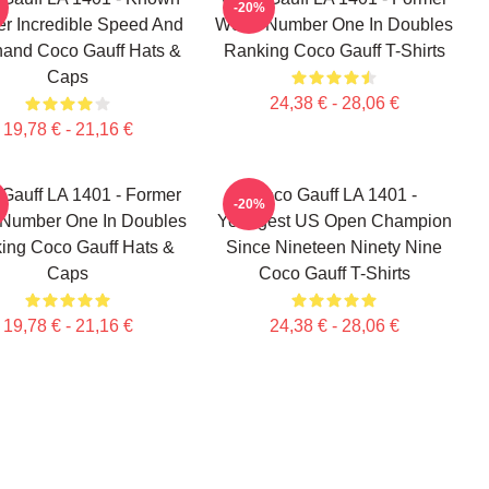
-20%
er Incredible Speed And
World Number One In Doubles
and Coco Gauff Hats &
Ranking Coco Gauff T-Shirts
Caps
24,38 € - 28,06 €
19,78 € - 21,16 €
Gauff LA 1401 - Former
Coco Gauff LA 1401 -
-20%
 Number One In Doubles
Youngest US Open Champion
ing Coco Gauff Hats &
Since Nineteen Ninety Nine
Caps
Coco Gauff T-Shirts
19,78 € - 21,16 €
24,38 € - 28,06 €