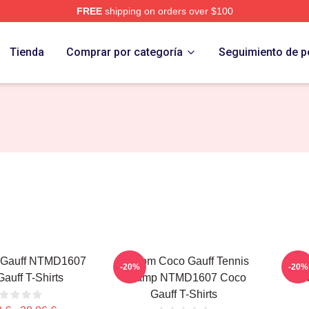
FREE
shipping on orders over $100
Store
Tienda
Comprar por categoría
Seguimiento de p
 Gauff NTMD1607
Custom Coco Gauff Tennis
Coc
-20%
-20%
auff T-Shirts
Champ NTMD1607 Coco
NTM
Gauff T-Shirts