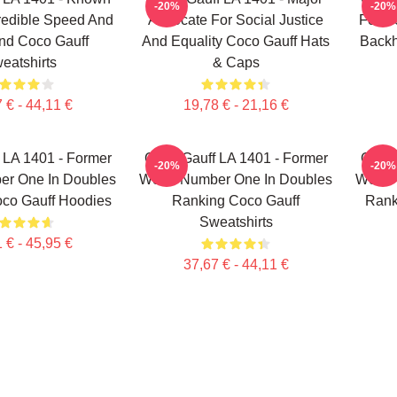
-20%
-20%
redible Speed And
Advocate For Social Justice
For H
nd Coco Gauff
And Equality Coco Gauff Hats
Backh
eatshirts
& Caps
 € - 44,11 €
19,78 € - 21,16 €
 LA 1401 - Former
Coco Gauff LA 1401 - Former
Coco 
-20%
-20%
er One In Doubles
World Number One In Doubles
World
co Gauff Hoodies
Ranking Coco Gauff
Rank
Sweatshirts
 € - 45,95 €
37,67 € - 44,11 €