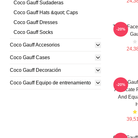
24,38
Coco Gauff Sudaderas
Coco Gauff Hats &quot; Caps
Coco Gauff Dresses
Texas Fac
-20%
Coco Gauff Socks
Gau
Coco Gauff Accesorios
24,38
Coco Gauff Cases
Coco Gauff Decoración
Coco Gauff
Coco Gauff Equipo de entrenamiento
-20%
Advocate F
And Equa
39,51
Coco Gauff