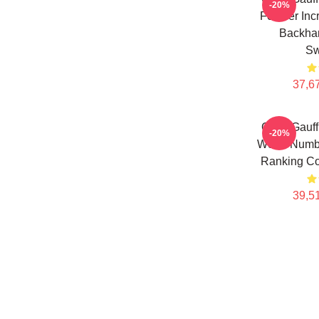
-20%
For Her Inc
Backha
Sw
37,67
Coco Gauff
-20%
World Numb
Ranking Co
39,51