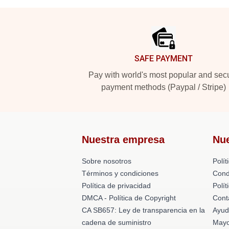
Footer
SAFE PAYMENT
Pay with world's most popular and sec
payment methods (Paypal / Stripe)
Nuestra empresa
Nu
Sobre nosotros
Polít
Términos y condiciones
Cond
Política de privacidad
Polí
DMCA - Política de Copyright
Cont
CA SB657: Ley de transparencia en la
Ayud
cadena de suministro
Mayo