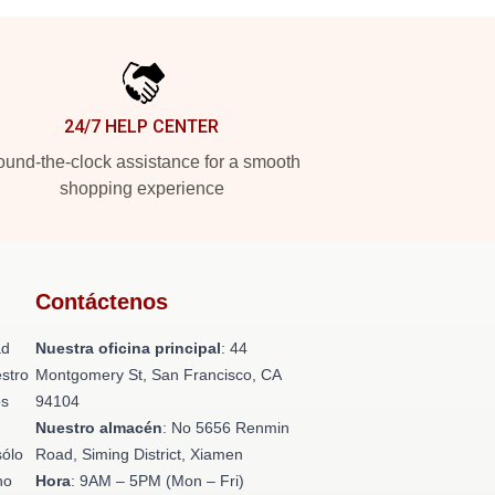
24/7 HELP CENTER
und-the-clock assistance for a smooth
shopping experience
Contáctenos
ad
Nuestra oficina principal
: 44
stro
Montgomery St, San Francisco, CA
os
94104
n
Nuestro almacén
: No 5656 Renmin
sólo
Road, Siming District, Xiamen
no
Hora
: 9AM – 5PM (Mon – Fri)