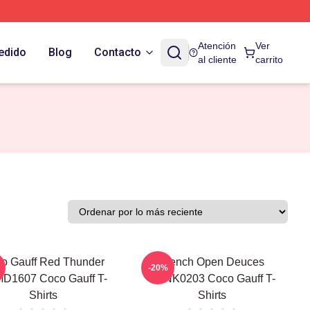
Atención
Ver
edido
Blog
Contacto
al cliente
carrito
o Gauff Red Thunder
French Open Deuces
-20%
D1607 Coco Gauff T-
DTNK0203 Coco Gauff T-
Shirts
Shirts