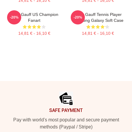
14,81 € - 16,10 €
14,81 € - 16,10 €
Coco Gauff US Champion
Coco Gauff Tennis Player
-20%
-20%
Fanart
Samsung Galaxy Soft Case
14,81 € - 16,10 €
14,81 € - 16,10 €
Footer
SAFE PAYMENT
Pay with world's most popular and secure payment
methods (Paypal / Stripe)