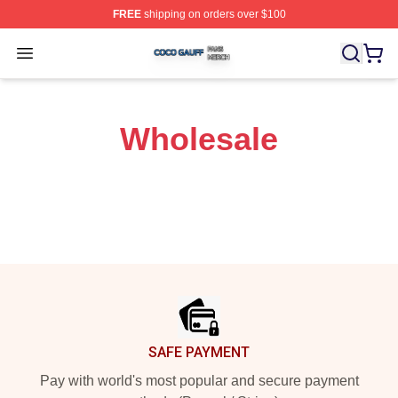
FREE
shipping on orders over $100
Coco Gauff Shop ⚡️ Officially Licensed Coco Gauff Mer
Open menu
Wholesale
Footer
SAFE PAYMENT
Pay with world's most popular and secure payment