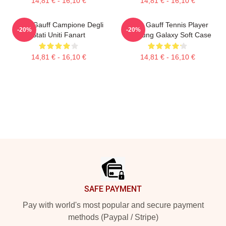
14,81 € - 16,10 €
14,81 € - 16,10 €
Coco Gauff Campione Degli
Coco Gauff Tennis Player
-20%
-20%
Stati Uniti Fanart
Samsung Galaxy Soft Case
14,81 € - 16,10 €
14,81 € - 16,10 €
Footer
SAFE PAYMENT
Pay with world's most popular and secure payment
methods (Paypal / Stripe)