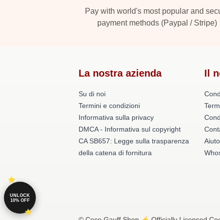
Pay with world's most popular and sec
payment methods (Paypal / Stripe)
La nostra azienda
Il 
Su di noi
Cond
Termini e condizioni
Term
Informativa sulla privacy
Condi
DMCA - Informativa sul copyright
Conta
CA SB657: Legge sulla trasparenza
Aiuto
della catena di fornitura
Whos
UNLOCK
10% OFF
© Coco Gauff Shop ⚡️ Officially Licensed Coc