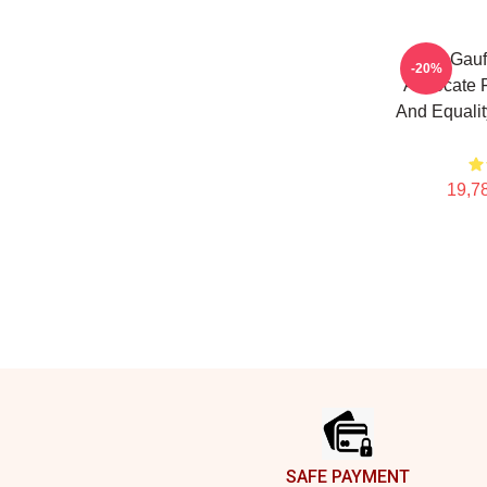
Coco Gauff
-20%
Advocate F
And Equalit
19,78
Footer
SAFE PAYMENT