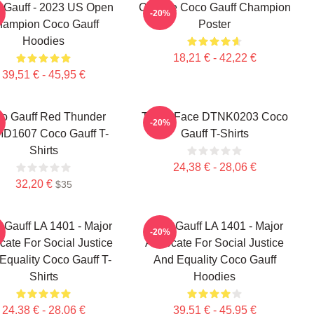
 Gauff - 2023 US Open
Call Me Coco Gauff Champion
-20%
ampion Coco Gauff
Poster
Hoodies
18,21 € - 42,22 €
39,51 € - 45,95 €
o Gauff Red Thunder
Texas Face DTNK0203 Coco
-20%
D1607 Coco Gauff T-
Gauff T-Shirts
Shirts
24,38 € - 28,06 €
32,20 €
$35
 Gauff LA 1401 - Major
Coco Gauff LA 1401 - Major
-20%
ate For Social Justice
Advocate For Social Justice
Equality Coco Gauff T-
And Equality Coco Gauff
Shirts
Hoodies
24,38 € - 28,06 €
39,51 € - 45,95 €