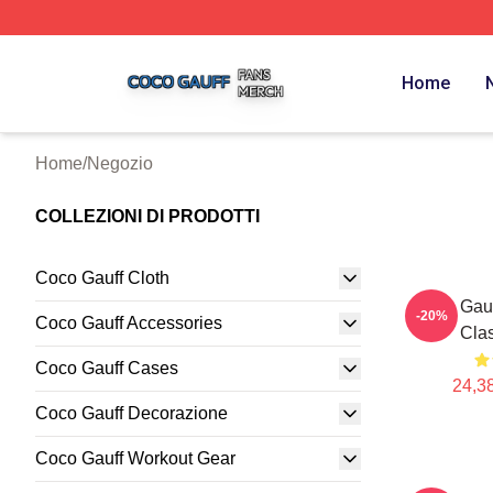
Coco Gauff Shop ⚡️ Officially Licensed Coco Gauff Merch 
Home
Home
/
Negozio
COLLEZIONI DI PRODOTTI
Coco Gauff Cloth
Coco Gauf
-20%
Coco Gauff Accessories
Clas
Coco Gauff Cases
24,38
Coco Gauff Decorazione
Coco Gauff Workout Gear