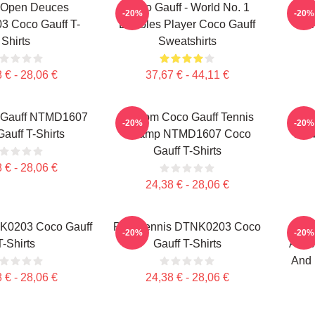
 Open Deuces
Coco Gauff - World No. 1
Coco
-20%
-20%
 Coco Gauff T-
Doubles Player Coco Gauff
Ch
Shirts
Sweatshirts
 € - 28,06 €
37,67 € - 44,11 €
 Gauff NTMD1607
Custom Coco Gauff Tennis
Coc
-20%
-20%
auff T-Shirts
Champ NTMD1607 Coco
NTM
Gauff T-Shirts
 € - 28,06 €
24,38 € - 28,06 €
NK0203 Coco Gauff
Play Tennis DTNK0203 Coco
Coco
-20%
-20%
T-Shirts
Gauff T-Shirts
Advoc
And 
 € - 28,06 €
24,38 € - 28,06 €