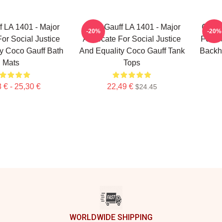
 LA 1401 - Major
Coco Gauff LA 1401 - Major
Coco 
-20%
-20%
or Social Justice
Advocate For Social Justice
For H
y Coco Gauff Bath
And Equality Coco Gauff Tank
Backh
Mats
Tops
 € - 25,30 €
22,49 €
$24.45
WORLDWIDE SHIPPING