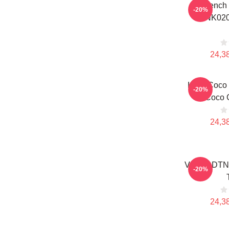
French
-20%
DTNK0203
24,38
Love Coco
-20%
Coco G
24,38
Victory DT
-20%
24,38