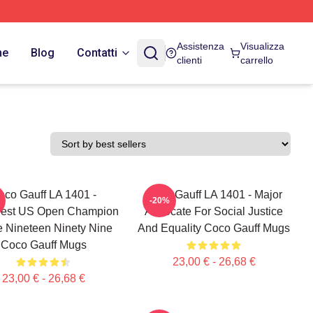
Assistenza
Visualizza
ne
Blog
Contatti
clienti
carrello
oco Gauff LA 1401 -
Coco Gauff LA 1401 - Major
-20%
est US Open Champion
Advocate For Social Justice
e Nineteen Ninety Nine
And Equality Coco Gauff Mugs
Coco Gauff Mugs
23,00 € - 26,68 €
23,00 € - 26,68 €