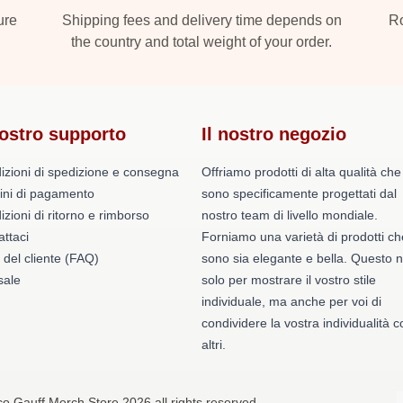
ure
Shipping fees and delivery time depends on
Ro
the country and total weight of your order.
nostro supporto
Il nostro negozio
izioni di spedizione e consegna
Offriamo prodotti di alta qualità che
ini di pagamento
sono specificamente progettati dal
zioni di ritorno e rimborso
nostro team di livello mondiale.
ttaci
Forniamo una varietà di prodotti ch
 del cliente (FAQ)
sono sia elegante e bella. Questo 
ale
solo per mostrare il vostro stile
individuale, ma anche per voi di
condividere la vostra individualità c
altri.
o Gauff Merch Store 2026 all rights reserved