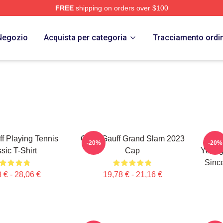
FREE
shipping on orders over $100
Store
Negozio
Acquista per categoria
Tracciamento ordi
f Playing Tennis
Coco Gauff Grand Slam 2023
C
-20%
-20%
sic T-Shirt
Cap
Young
Sinc
 € - 28,06 €
19,78 € - 21,16 €