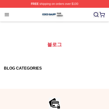
FREE
shipping on orders over $100
Coco Gauff Shop ⚡️ Officially Licensed Coco Gauff Mer
Open menu
블로그
BLOG CATEGORIES
Footer