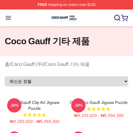
FREE
shipping on orders over $100
Coco Gauff Shop ⚡️ Officially Licensed Coco Gauff Mer
Open menu
Coco Gauff 기타 제품
홈
/
Coco Gauff (주)
/
Coco Gauff 기타 제품
Coco Gauff Clip Art Jigsaw
Cori Coco Gauff Jigsaw Puzzle
-20%
-20%
Puzzle
₩3,293,420 - ₩5,994,300
₩3,293,420 - ₩5,994,300