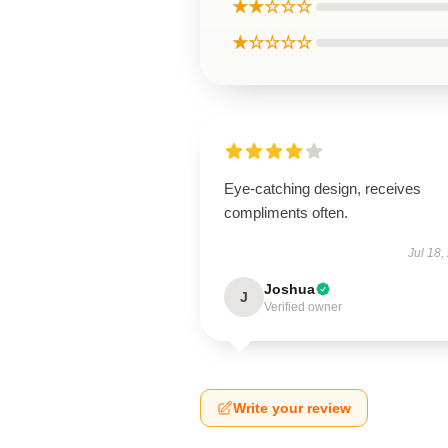
★★☆☆☆
★☆☆☆☆
Eye-catching design, receives
compliments often.
Jul 18,
Joshua
J
Verified owner
Write your review