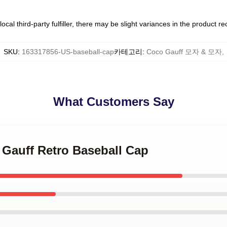
ocal third-party fulfiller, there may be slight variances in the product r
SKU
:
163317856-US-baseball-cap
카테고리
:
Coco Gauff 모자 & 모자
,
What Customers Say
 Gauff Retro Baseball Cap