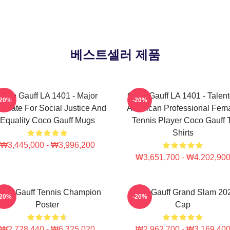
베스트셀러 제품
Coco Gauff LA 1401 - Major
Coco Gauff LA 1401 - Talen
-20%
-20%
ocate For Social Justice And
American Professional Fem
Equality Coco Gauff Mugs
Tennis Player Coco Gauff 
Shirts
₩3,445,000 - ₩3,996,200
₩3,651,700 - ₩4,202,90
oco Gauff Tennis Champion
Coco Gauff Grand Slam 20
-20%
-20%
Poster
Cap
₩2,728,440 - ₩6,325,020
₩2,962,700 - ₩3,169,40