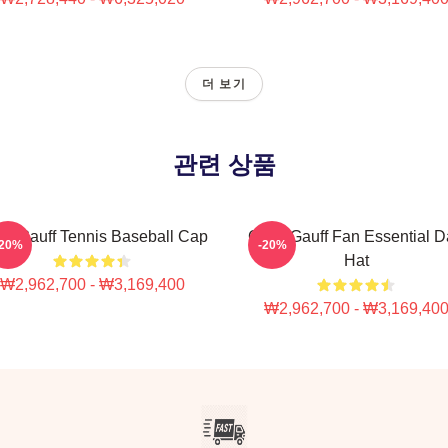
더 보기
관련 상품
o Gauff Tennis Baseball Cap
Coco Gauff Fan Essential 
-20%
-20%
Hat
₩2,962,700 - ₩3,169,400
₩2,962,700 - ₩3,169,40