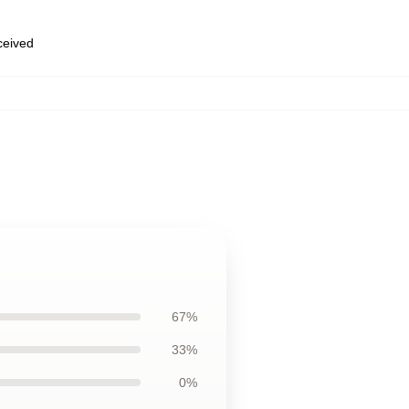
eceived
67%
33%
0%