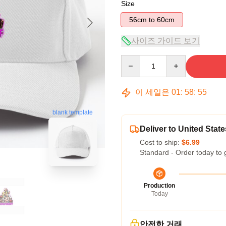
Size
56cm to 60cm
사이즈 가이드 보기
Quantity
이 세일은
01
:
58
:
54
blank template
Deliver to United State
Cost to ship:
$6.99
Standard - Order today to 
Production
Today
안전한 거래