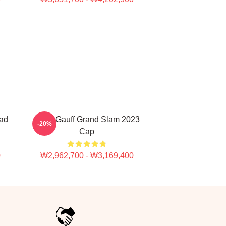
Dad
Coco Gauff Grand Slam 2023
-20%
Cap
0
₩2,962,700 - ₩3,169,400