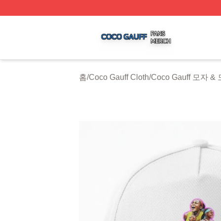
Coco Gauff Shop ⚡️ Officially Licensed Coco Gauff Merch 
홈
/
Coco Gauff Cloth
/
Coco Gauff 모자 &