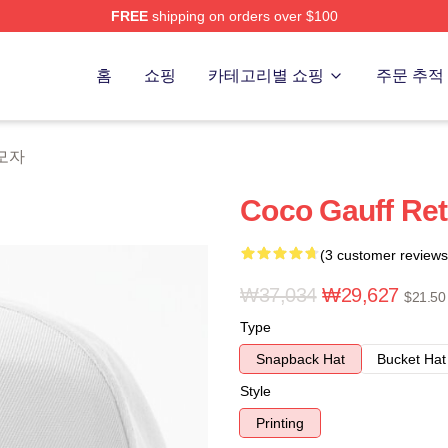
FREE
shipping on orders over $100
Store
홈
쇼핑
카테고리별 쇼핑
주문 추적
 모자
Coco Gauff Ret
(3 customer reviews
₩37,034
₩29,627
$21.50
Type
Snapback Hat
Bucket Hat
Style
Printing