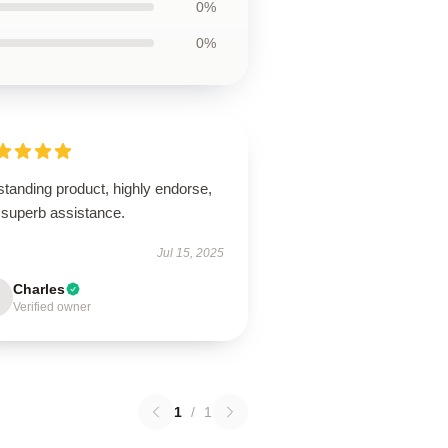
0%
0%
tanding product, highly endorse,
 superb assistance.
Jul 15, 2025
Charles
Verified owner
1
/
1