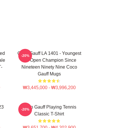
ted
Coco Gauff LA 1401 - Youngest
-20%
ale
US Open Champion Since
T-
Nineteen Ninety Nine Coco
Gauff Mugs
0
₩3,445,000 - ₩3,996,200
23
Coco Gauff Playing Tennis
-20%
Classic T-Shirt
0
₩3,651,700 - ₩4,202,900