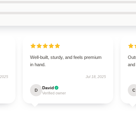
Well-built, sturdy, and feels premium
Outs
in hand.
and
 2025
Jul 18, 2025
David
D
C
Verified owner