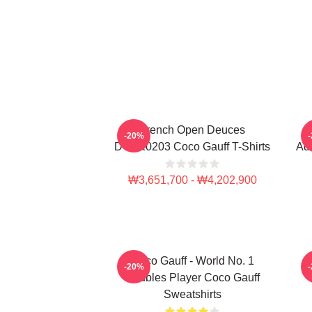
French Open Deuces
-20%
DTNK0203 Coco Gauff T-Shirts
Adv
₩3,651,700 - ₩4,202,900
Coco Gauff - World No. 1
C
-20%
Doubles Player Coco Gauff
Sweatshirts