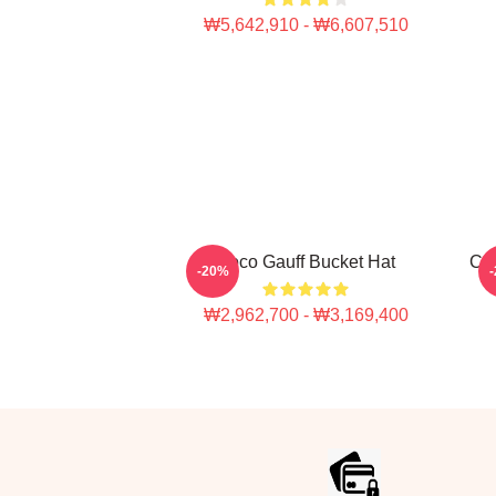
₩5,642,910 - ₩6,607,510
Coco Gauff Bucket Hat
Coc
-20%
₩2,962,700 - ₩3,169,400
Footer