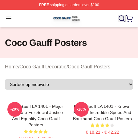
FREE
shipping on orders over $100
Coco Gauff Shop ⚡️ Officially Licensed Coco Gauff Mer
Open menu
Coco Gauff Posters
Home
/
Coco Gauff Decoratie
/
Coco Gauff Posters
Coco Gauff LA 1401 - Major
Coco Gauff LA 1401 - Known
-20%
-20%
Advocate For Social Justice
For Her Incredible Speed And
And Equality Coco Gauff
Backhand Coco Gauff Posters
Posters
€ 18,21 - € 42,22