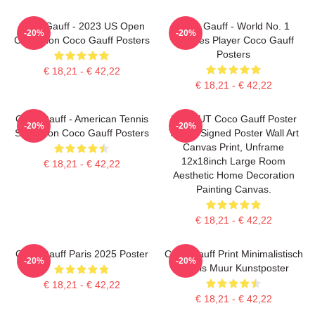
Coco Gauff - 2023 US Open
Coco Gauff - World No. 1
-20%
-20%
Champion Coco Gauff Posters
Doubles Player Coco Gauff
Posters
€ 18,21 - € 42,22
€ 18,21 - € 42,22
Coco Gauff - American Tennis
LOGAUT Coco Gauff Poster
-20%
-20%
Sensation Coco Gauff Posters
Tennis Signed Poster Wall Art
Canvas Print, Unframe
12x18inch Large Room
€ 18,21 - € 42,22
Aesthetic Home Decoration
Painting Canvas.
€ 18,21 - € 42,22
Coco Gauff Paris 2025 Poster
Coco Gauff Print Minimalistisch
-20%
-20%
Tennis Muur Kunstposter
€ 18,21 - € 42,22
€ 18,21 - € 42,22