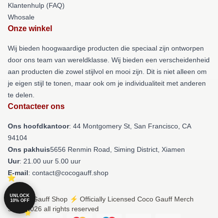
Klantenhulp (FAQ)
Whosale
Onze winkel
Wij bieden hoogwaardige producten die speciaal zijn ontworpen
door ons team van wereldklasse. Wij bieden een verscheidenheid
aan producten die zowel stijlvol en mooi zijn. Dit is niet alleen om
je eigen stijl te tonen, maar ook om je individualiteit met anderen
te delen.
Contacteer ons
Ons hoofdkantoor
: 44 Montgomery St, San Francisco, CA
94104
Ons pakhuis
5656 Renmin Road, Siming District, Xiamen
Uur
: 21.00 uur 5.00 uur
E-mail
: contact@cocogauff.shop
UNLOCK
© Coco Gauff Shop ⚡️ Officially Licensed Coco Gauff Merch
10% OFF
Store 2026 all rights reserved