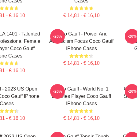
one Cases
Cases
81 - € 16,10
€ 14,81 - € 16,10
LA 1401 - Talented
Coco Gauff - Power And
C
-20%
-20%
ofessional Female
Athleticism Focus Coco Gauff
Mour
ayer Coco Gauff
IPhone Cases
G
one Cases
€ 14,81 - € 16,10
81 - € 16,10
f - 2023 US Open
Coco Gauff - World No. 1
Coco 
-20%
-20%
oco Gauff IPhone
Doubles Player Coco Gauff
Sensa
Cases
IPhone Cases
81 - € 16,10
€ 14,81 - € 16,10
ff 2023 US Open
Coco Gauff Tennis Tough
Coco 