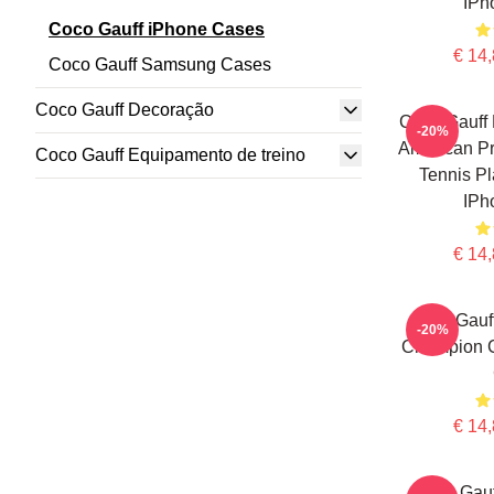
IPh
Coco Gauff iPhone Cases
€ 14,
Coco Gauff Samsung Cases
Coco Gauff Decoração
Coco Gauff 
-20%
American Pr
Coco Gauff Equipamento de treino
Tennis Pl
IPh
€ 14,
Coco Gauf
-20%
Champion C
€ 14,
Coco Gau