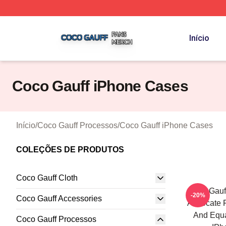
Coco Gauff Shop ⚡️ Officially Licensed Coco Gauff Merch 
Início
Coco Gauff iPhone Cases
Início
/
Coco Gauff Processos
/
Coco Gauff iPhone Cases
COLEÇÕES DE PRODUTOS
Coco Gauff Cloth
Coco Gauff
-20%
Coco Gauff Accessories
Advocate F
And Equa
Coco Gauff Processos