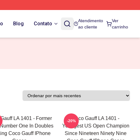
Atendimento
Ver
do
Blog
Contato
ao cliente
carrinho
Gauff LA 1401 - Former
Coco Gauff LA 1401 -
-20%
 Number One In Doubles
Youngest US Open Champion
ing Coco Gauff IPhone
Since Nineteen Ninety Nine