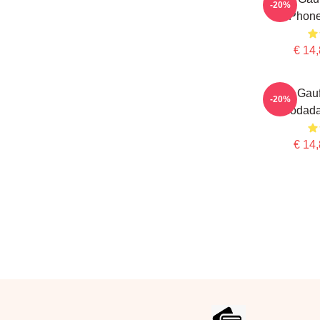
-20%
IPhon
€ 14,
Coco Gau
-20%
Rodada
€ 14,
Footer