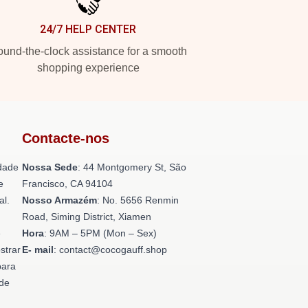
24/7 HELP CENTER
und-the-clock assistance for a smooth
shopping experience
Contacte-nos
dade
Nossa Sede
: 44 Montgomery St, São
e
Francisco, CA 94104
al.
Nosso Armazém
: No. 5656 Renmin
Road, Siming District, Xiamen
e
Hora
: 9AM – 5PM (Mon – Sex)
strar
E- mail
: contact@cocogauff.shop
para
ade