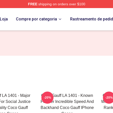
FREE
shipping on orders over $100
Store
Loja
Compre por categoria
Rastreamento de pedi
 LA 1401 - Major
Coco Gauff LA 1401 - Known
Coco 
-20%
-20%
or Social Justice
For Her Incredible Speed And
World
lity Coco Gauff
Backhand Coco Gauff IPhone
Rank