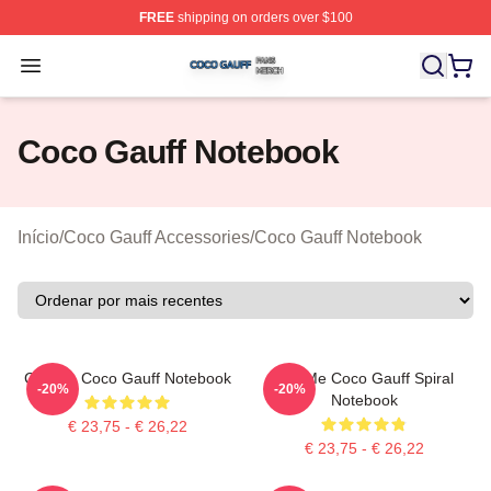
FREE
shipping on orders over $100
Coco Gauff Shop ⚡️ Officially Licensed Coco Gauff Mer
Open menu
Coco Gauff Notebook
Início
/
Coco Gauff Accessories
/
Coco Gauff Notebook
Call Me Coco Gauff Notebook
Call Me Coco Gauff Spiral
-20%
-20%
Notebook
€ 23,75 - € 26,22
€ 23,75 - € 26,22