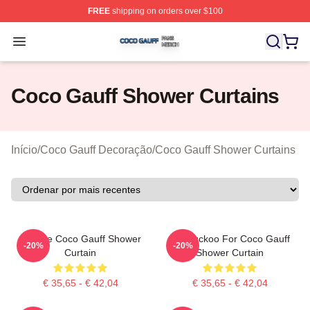
FREE
shipping on orders over $100
Coco Gauff Shop ⚡️ Officially Licensed Coco Gauff Mer
Open menu
Coco Gauff Shower Curtains
Início
/
Coco Gauff Decoração
/
Coco Gauff Shower Curtains
Call Me Coco Gauff Shower
I'm Cuckoo For Coco Gauff
-20%
-20%
Curtain
Shower Curtain
€ 35,65 - € 42,04
€ 35,65 - € 42,04