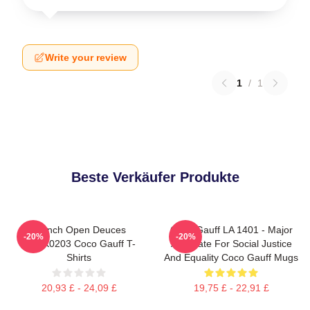
Write your review
1
/
1
Beste Verkäufer Produkte
French Open Deuces
Coco Gauff LA 1401 - Major
-20%
-20%
DTNK0203 Coco Gauff T-
Advocate For Social Justice
Shirts
And Equality Coco Gauff Mugs
20,93 £ - 24,09 £
19,75 £ - 22,91 £