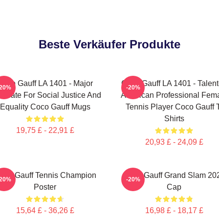
Beste Verkäufer Produkte
Coco Gauff LA 1401 - Major
Coco Gauff LA 1401 - Talen
-20%
-20%
ocate For Social Justice And
American Professional Fem
Equality Coco Gauff Mugs
Tennis Player Coco Gauff 
Shirts
19,75 £ - 22,91 £
20,93 £ - 24,09 £
oco Gauff Tennis Champion
Coco Gauff Grand Slam 20
-20%
-20%
Poster
Cap
15,64 £ - 36,26 £
16,98 £ - 18,17 £