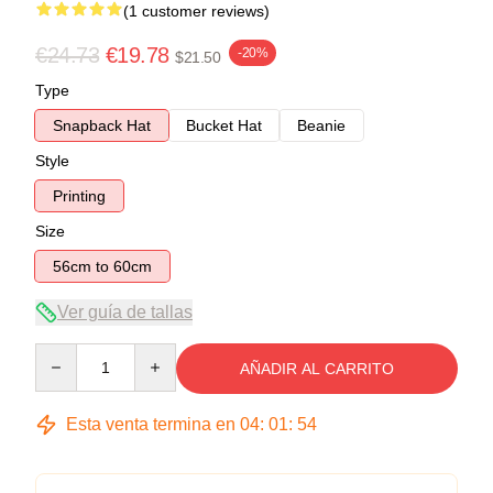
(1 customer reviews)
€24.73
€19.78
-20%
$21.50
Type
Snapback Hat
Bucket Hat
Beanie
Style
Printing
Size
56cm to 60cm
Ver guía de tallas
Quantity
AÑADIR AL CARRITO
Esta venta termina en
04
:
01
:
54