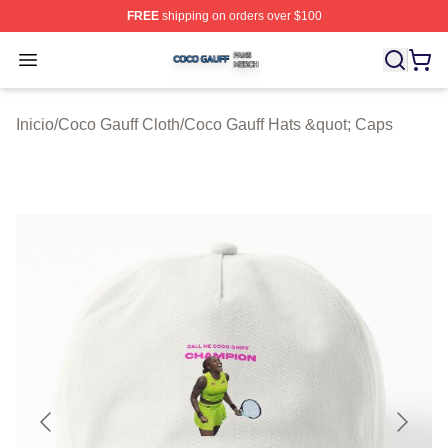
FREE
shipping on orders over $100
Coco Gauff Shop ⚡️ Officially Licensed Coco Gauff Mer
Open menu
Inicio
/
Coco Gauff Cloth
/
Coco Gauff Hats &quot; Caps