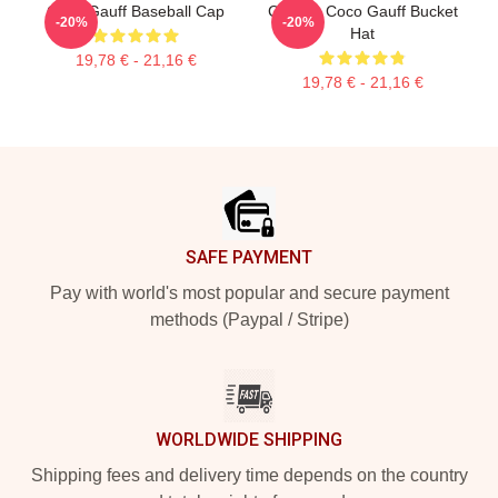
Coco Gauff Baseball Cap
Call Me Coco Gauff Bucket
-20%
-20%
Hat
19,78 € - 21,16 €
19,78 € - 21,16 €
Footer
SAFE PAYMENT
Pay with world's most popular and secure payment
methods (Paypal / Stripe)
WORLDWIDE SHIPPING
Shipping fees and delivery time depends on the country