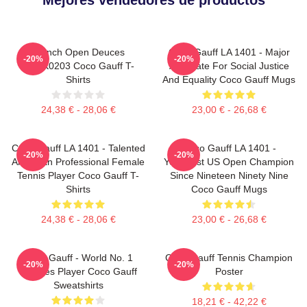
French Open Deuces
Coco Gauff LA 1401 - Major
-20%
-20%
DTNK0203 Coco Gauff T-
Advocate For Social Justice
Shirts
And Equality Coco Gauff Mugs
24,38 € - 28,06 €
23,00 € - 26,68 €
Coco Gauff LA 1401 - Talented
Coco Gauff LA 1401 -
-20%
-20%
American Professional Female
Youngest US Open Champion
Tennis Player Coco Gauff T-
Since Nineteen Ninety Nine
Shirts
Coco Gauff Mugs
24,38 € - 28,06 €
23,00 € - 26,68 €
Coco Gauff - World No. 1
Coco Gauff Tennis Champion
-20%
-20%
Doubles Player Coco Gauff
Poster
Sweatshirts
18,21 € - 42,22 €