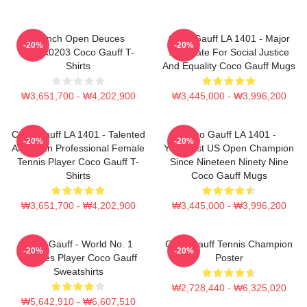
French Open Deuces
Coco Gauff LA 1401 - Major
-20%
-20%
DTNK0203 Coco Gauff T-
Advocate For Social Justice
Shirts
And Equality Coco Gauff Mugs
₩3,651,700 - ₩4,202,900
₩3,445,000 - ₩3,996,200
Coco Gauff LA 1401 - Talented
Coco Gauff LA 1401 -
-20%
-20%
American Professional Female
Youngest US Open Champion
Tennis Player Coco Gauff T-
Since Nineteen Ninety Nine
Shirts
Coco Gauff Mugs
₩3,651,700 - ₩4,202,900
₩3,445,000 - ₩3,996,200
Coco Gauff - World No. 1
Coco Gauff Tennis Champion
-20%
-20%
Doubles Player Coco Gauff
Poster
Sweatshirts
₩2,728,440 - ₩6,325,020
₩5,642,910 - ₩6,607,510