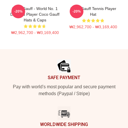
Coco Gauff - World No. 1
Coco Gauff Tennis Player
-20%
-20%
Doubles Player Coco Gauff
Hat
Hats & Caps
₩2,962,700 - ₩3,169,400
₩2,962,700 - ₩3,169,400
Footer
SAFE PAYMENT
Pay with world's most popular and secure payment
methods (Paypal / Stripe)
WORLDWIDE SHIPPING