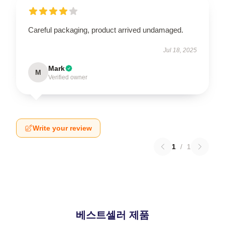
Careful packaging, product arrived undamaged.
Jul 18, 2025
Mark
M
Verified owner
Write your review
1
/
1
베스트셀러 제품