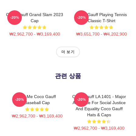
Coco Gauff Grand Slam 2023
Coco Gauff Playing Tennis
-20%
-20%
Cap
Classic T-Shirt
₩2,962,700 - ₩3,169,400
₩3,651,700 - ₩4,202,900
더 보기
관련 상품
Call Me Coco Gauff
Coco Gauff LA 1401 - Major
-20%
-20%
Baseball Cap
Advocate For Social Justice
And Equality Coco Gauff
Hats & Caps
₩2,962,700 - ₩3,169,400
₩2,962,700 - ₩3,169,400