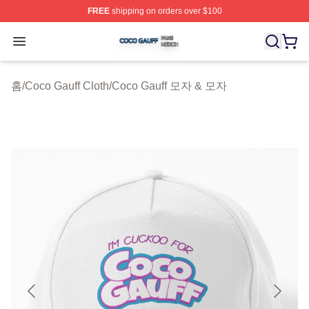
FREE
shipping on orders over $100
Coco Gauff Shop ⚡️ Officially Licensed Coco Gauff Mer
Open menu
홈
/
Coco Gauff Cloth
/
Coco Gauff 모자 & 모자