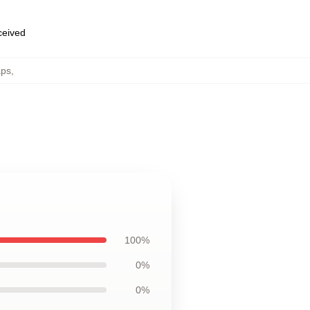
eceived
aps
,
100%
0%
0%