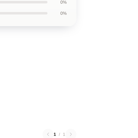
0%
0%
1
/
1