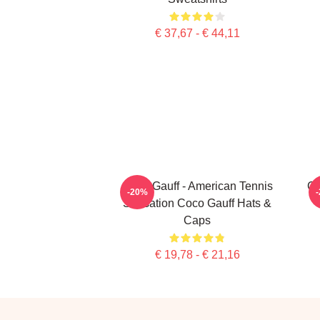
€ 37,67 - € 44,11
Coco Gauff - American Tennis
Ca
-20%
Sensation Coco Gauff Hats &
Caps
€ 19,78 - € 21,16
Footer