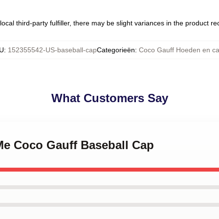
ocal third-party fulfiller, there may be slight variances in the product r
U
:
152355542-US-baseball-cap
Categorieën
:
Coco Gauff Hoeden en c
What Customers Say
 Me Coco Gauff Baseball Cap