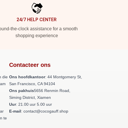
24/7 HELP CENTER
und-the-clock assistance for a smooth
shopping experience
Contacteer ons
 die
Ons hoofdkantoor
: 44 Montgomery St,
team
San Francisco, CA 94104
Ons pakhuis
5656 Renmin Road,
Siming District, Xiamen
Uur
: 21.00 uur 5.00 uur
aar
E-mail
: contact@cocogauff.shop
n te