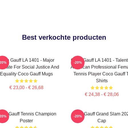
Best verkochte producten
Coco Gauff LA 1401 - Major
Coco Gauff LA 1401 - Talen
-20%
-20%
ocate For Social Justice And
American Professional Fem
Equality Coco Gauff Mugs
Tennis Player Coco Gauff 
Shirts
€ 23,00 - € 26,68
€ 24,38 - € 28,06
oco Gauff Tennis Champion
Coco Gauff Grand Slam 20
-20%
-20%
Poster
Cap