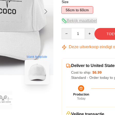
Size
56cm to 60cm
Bekijk maattabel
Quantity
TOE
Deze uitverkoop eindigt 
blank template
Deliver to United State
Cost to ship:
$6.99
Standard - Order today to 
Production
Today
Veilige transactie