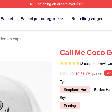
FREE
shipping on orders over $100
Store
Winkel
Winkel per categorie
Bestelling volgen
den en caps
Call Me Coco G
(2 customer reviews
€24.73
€19.78
-20
$21.50
Type
Snapback Hat
Bucket Hat
Style
Printing