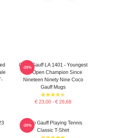
ted
Coco Gauff LA 1401 - Youngest
-20%
ale
US Open Champion Since
T-
Nineteen Ninety Nine Coco
Gauff Mugs
€ 23,00 - € 26,68
23
Coco Gauff Playing Tennis
-20%
Classic T-Shirt