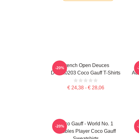
French Open Deuces
-20%
DTNK0203 Coco Gauff T-Shirts
Adv
€ 24,38 - € 28,06
Coco Gauff - World No. 1
C
-20%
Doubles Player Coco Gauff
Sweatshirts