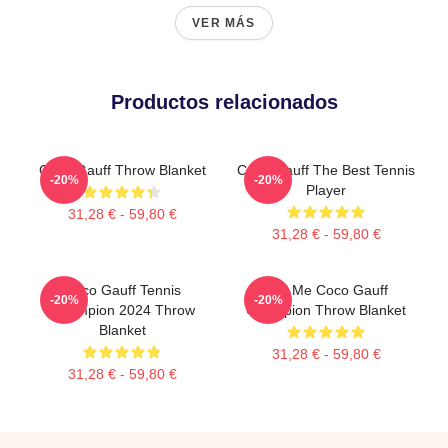
VER MÁS
Productos relacionados
Coco Gauff Throw Blanket
Coco Gauff The Best Tennis
-20%
-20%
Player
31,28 € - 59,80 €
31,28 € - 59,80 €
Coco Gauff Tennis
Call Me Coco Gauff
-20%
-20%
Champion 2024 Throw
Champion Throw Blanket
Blanket
31,28 € - 59,80 €
31,28 € - 59,80 €
Footer