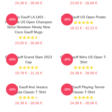
24,38 € - 28,06 €
23,00 € - 26,68 €
Coco Gauff LA 1401 -
Coco Gauff US Open Poster
-20%
-20%
Youngest US Open Champion
Since Nineteen Ninety Nine
18,21 € - 42,22 €
Coco Gauff Mugs
23,00 € - 26,68 €
Coco Gauff Grand Slam 2023
Coco Gauff Wins US Open T-
-20%
-20%
Cap
Shirt
19,78 € - 21,16 €
24,38 € - 28,06 €
Coco Gauff And Jessica
Coco Gauff Playing Tennis
-20%
-20%
Pegula Classic T Shirt
Classic T-Shirt
24,38 € - 28,06 €
24,38 € - 28,06 €