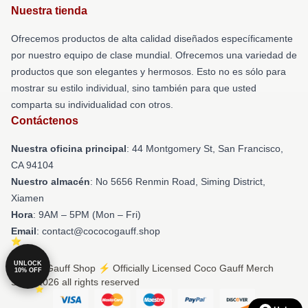
Nuestra tienda
Ofrecemos productos de alta calidad diseñados específicamente
por nuestro equipo de clase mundial. Ofrecemos una variedad de
productos que son elegantes y hermosos. Esto no es sólo para
mostrar su estilo individual, sino también para que usted
comparta su individualidad con otros.
Contáctenos
Nuestra oficina principal
: 44 Montgomery St, San Francisco,
CA 94104
Nuestro almacén
: No 5656 Renmin Road, Siming District,
Xiamen
Hora
: 9AM – 5PM (Mon – Fri)
Email
: contact@cococogauff.shop
UNLOCK
© Coco Gauff Shop ⚡️ Officially Licensed Coco Gauff Merch
10% OFF
Store 2026 all rights reserved