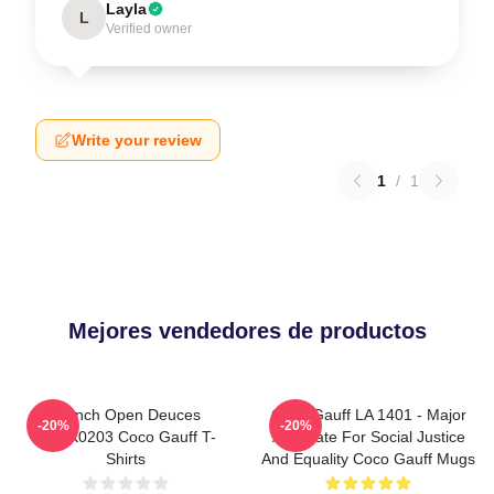
Layla
L
Verified owner
Write your review
1
/
1
Mejores vendedores de productos
French Open Deuces
Coco Gauff LA 1401 - Major
-20%
-20%
DTNK0203 Coco Gauff T-
Advocate For Social Justice
Shirts
And Equality Coco Gauff Mugs