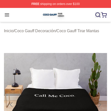
FREE
shipping on orders over $100
Coco Gauff Shop ⚡️ Officially Licensed Coco Gauff Mer
Open menu
Inicio
/
Coco Gauff Decoración
/
Coco Gauff Tirar Mantas