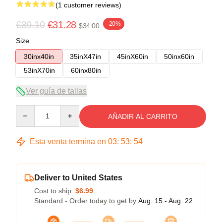
(1 customer reviews)
€39.10
€31.28
-20%
$34.00
Size
30inx40in
35inX47in
45inX60in
50inx60in
53inX70in
60inx80in
Ver guía de tallas
Quantity
AÑADIR AL CARRITO
Esta venta termina en
03
:
53
:
54
Deliver to United States
Cost to ship:
$6.99
Standard - Order today to get by
Aug. 15 - Aug. 22