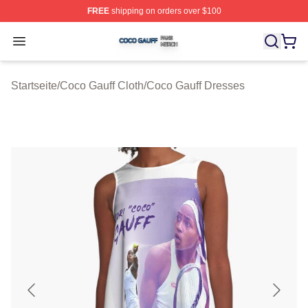
FREE
shipping on orders over $100
Coco Gauff Shop ⚡️ Officially Licensed Coco Gauff Mer
Open menu
Startseite
/
Coco Gauff Cloth
/
Coco Gauff Dresses