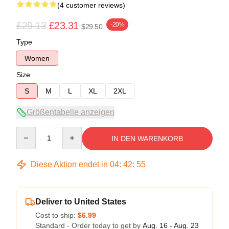
(4 customer reviews)
£29.13
£23.31
-20%
$29.50
Type
Women
Size
S
M
L
XL
2XL
Größentabelle anzeigen
Quantity
IN DEN WARENKORB
Diese Aktion endet in
04
:
42
:
54
Deliver to United States
Cost to ship:
$6.99
Standard - Order today to get by
Aug. 16 - Aug. 23