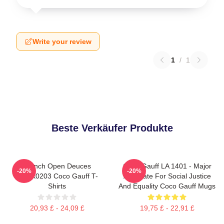
Write your review
1
/
1
Beste Verkäufer Produkte
French Open Deuces
Coco Gauff LA 1401 - Major
-20%
-20%
DTNK0203 Coco Gauff T-
Advocate For Social Justice
Shirts
And Equality Coco Gauff Mugs
20,93 £ - 24,09 £
19,75 £ - 22,91 £