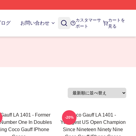
カスタマーサ
カートを
ブログ
お問い合わせ
ポート
見る
Gauff LA 1401 - Former
Coco Gauff LA 1401 -
-20%
 Number One In Doubles
Youngest US Open Champion
ing Coco Gauff IPhone
Since Nineteen Ninety Nine