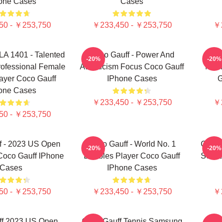
one Cases
Cases
50 - ￥253,750
￥233,450 - ￥253,750
￥2
LA 1401 - Talented
Coco Gauff - Power And
C
-20%
-20%
ofessional Female
Athleticism Focus Coco Gauff
Mour
ayer Coco Gauff
IPhone Cases
G
one Cases
￥233,450 - ￥253,750
￥2
50 - ￥253,750
f - 2023 US Open
Coco Gauff - World No. 1
Coco 
-20%
-20%
oco Gauff IPhone
Doubles Player Coco Gauff
Sensa
Cases
IPhone Cases
50 - ￥253,750
￥233,450 - ￥253,750
￥2
ff 2023 US Open
Coco Gauff Tennis Samsung
Co