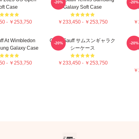
-20%
-20%
oft Case
Galaxy Soft Case
Sa
50 - ￥253,750
￥233,450 - ￥253,750
￥2
ff At Wimbledon
Coco Gauff サムスンギャラク
Coc
-20%
-20%
ung Galaxy Case
シーケース
Ro
50 - ￥253,750
￥233,450 - ￥253,750
￥2