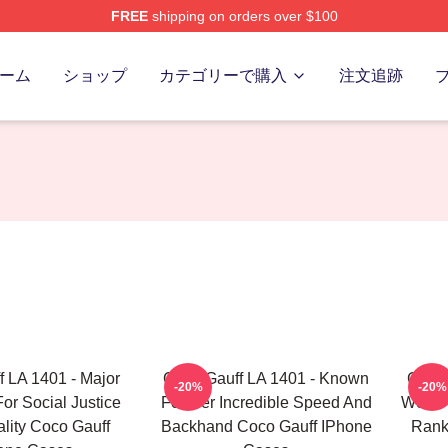
FREE
shipping on orders over $100
Store
ーム
ショップ
カテゴリーで購入
注文追跡
 LA 1401 - Major
Coco Gauff LA 1401 - Known
Coco 
-20%
-20%
or Social Justice
For Her Incredible Speed And
World
lity Coco Gauff
Backhand Coco Gauff IPhone
Rank