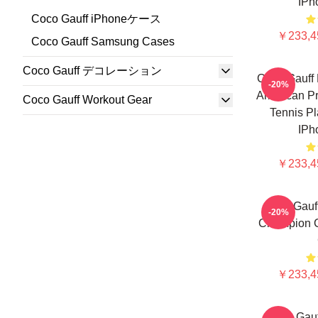
IPh
Coco Gauff iPhoneケース
￥233,4
Coco Gauff Samsung Cases
Coco Gauff デコレーション
Coco Gauff 
-20%
American Pr
Coco Gauff Workout Gear
Tennis Pl
IPh
￥233,4
Coco Gauf
-20%
Champion C
￥233,4
Coco Gau