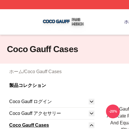
Coco Gauff Shop ⚡️ Officially Licensed Coco Gauff Merch 
ホ
Coco Gauff Cases
ホーム
/
Coco Gauff Cases
製品コレクション
Coco Gauff ログイン
Coco Gauff
-20%
Coco Gauff アクセサリー
Advocate F
And Equa
Coco Gauff Cases