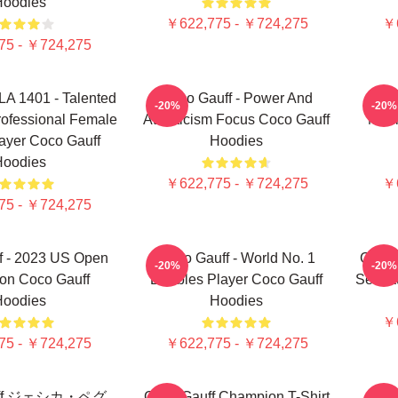
Hoodies
￥622,775 - ￥724,275
￥6
75 - ￥724,275
LA 1401 - Talented
Coco Gauff - Power And
C
-20%
-20%
ofessional Female
Athleticism Focus Coco Gauff
Mour
ayer Coco Gauff
Hoodies
Hoodies
￥622,775 - ￥724,275
￥6
75 - ￥724,275
f - 2023 US Open
Coco Gauff - World No. 1
Coco 
-20%
-20%
on Coco Gauff
Doubles Player Coco Gauff
Sensat
Hoodies
Hoodies
￥6
75 - ￥724,275
￥622,775 - ￥724,275
auff ジェシカ・ペグ
Coco Gauff Champion T-Shirt
Coco