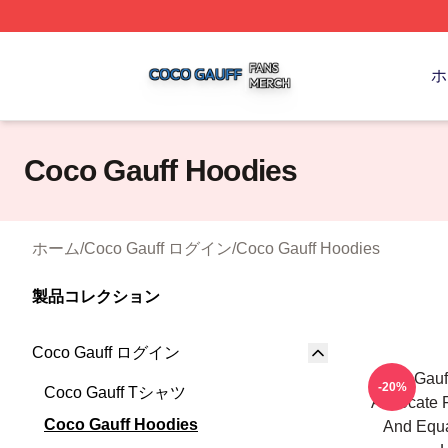
Coco Gauff Shop ⚡️ Officially Licensed Coco Gauff Merch 
ホ
Coco Gauff Hoodies
ホーム
/
Coco Gauff ログイン
/
Coco Gauff Hoodies
製品コレクション
Coco Gauff ログイン
Coco Gauff
-20%
Coco Gauff Tシャツ
Advocate F
Coco Gauff Hoodies
And Equa