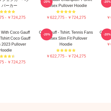
-20%
-20%
・パーカー
Unisex Pullover Hoodie
75 - ￥724,275
￥622,775 - ￥724,275
￥6
e With Coco Gauff
Cori Gauff - Tshirt. Tennis Fans
Coco 
-20%
-20%
shirt Coco Gauff
Unisex Slim Fit Pullover
 2023 Pullover
Hoodie
￥6
Hoodie
￥622,775 - ￥724,275
75 - ￥724,275