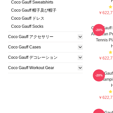
Coco Gauff Sweatshirts
Coco Gauff 帽子及び帽子
￥622,7
Coco Gauff ドレス
Coco Gauff Socks
Coco Gauff 
-20%
American Pr
Coco Gauff アクセサリー
Tennis Pl
Coco Gauff Cases
Coco Gauff デコレーション
￥622,7
Coco Gauff Workout Gear
Coco Gauf
-20%
Champi
￥622,7
Coco G