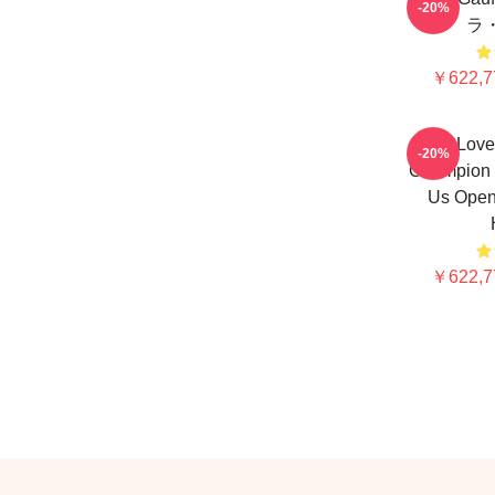
-20%
ラ
￥622,7
I'm In Lov
-20%
Champion T
Us Open
￥622,7
Footer