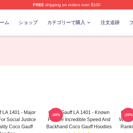
FREE
shipping on orders over $100
Store
ーム
ショップ
カテゴリーで購入
注文追跡
 LA 1401 - Major
Coco Gauff LA 1401 - Known
Coco 
-20%
-20%
or Social Justice
For Her Incredible Speed And
World
lity Coco Gauff
Backhand Coco Gauff Hoodies
Ranki