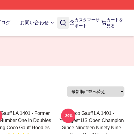
カスタマーサ
カートを
ブログ
お問い合わせ
ポート
見る
Gauff LA 1401 - Former
Coco Gauff LA 1401 -
-20%
 Number One In Doubles
Youngest US Open Champion
ng Coco Gauff Hoodies
Since Nineteen Ninety Nine