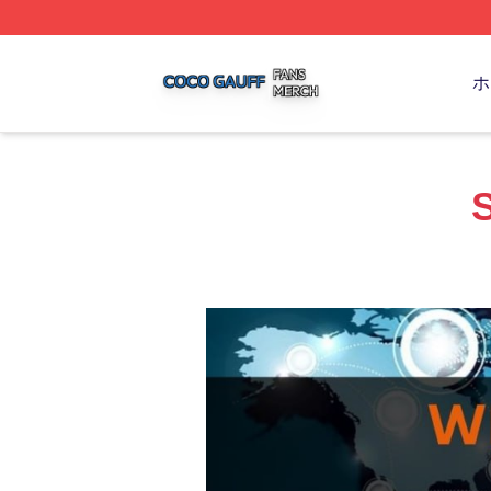
Coco Gauff Shop ⚡️ Officially Licensed Coco Gauff Merch 
ホ
S