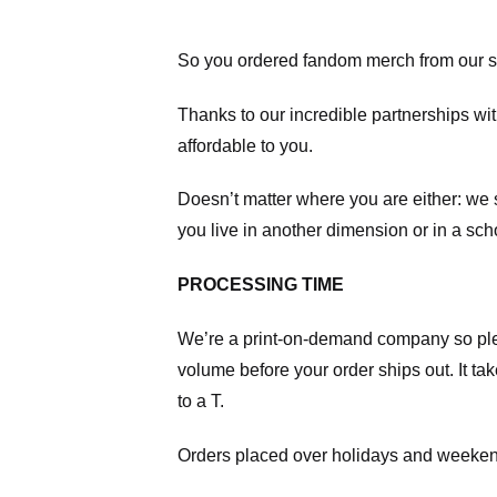
So you ordered fandom merch from our s
Thanks to our incredible partnerships wit
affordable to you.
Doesn’t matter where you are either: we
you live in another dimension or in a sch
PROCESSING TIME
We’re a print-on-demand company so pl
volume before your order ships out. It ta
to a T.
Orders placed over holidays and weekend