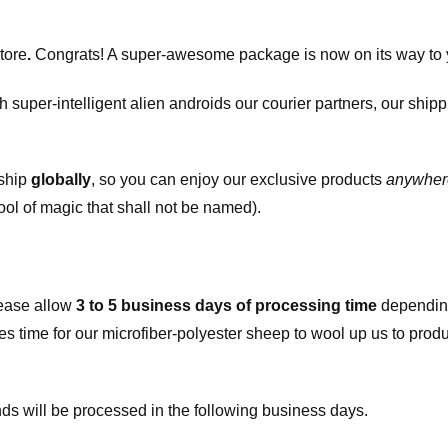
tore
.
Congrats! A super-awesome package is now on its way to 
h super-intelligent alien androids our courier partners, our ship
 ship
globally
, so you can enjoy our exclusive products
anywher
ool of magic that shall not be named).
ease allow
3 to 5 business days of processing time
depending
kes time for our microfiber-polyester sheep to wool up us to pro
s will be processed in the following business days.