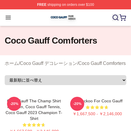
FREE
shipping on orders over $100
Coco Gauff Shop ⚡️ Officially Licensed Coco Gauff Mer
Open menu
Coco Gauff Comforters
ホーム
/
Coco Gauff デコレーション
/
Coco Gauff Comforters
Coco Gauff The Champ Shirt
I'm Cuckoo For Coco Gauff
-20%
-20%
For Men, Coco Gauff Tennis,
Coco Gauff 2023 Champion T-
￥1,667,500 - ￥2,146,000
Shirt