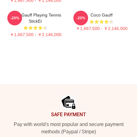
￥1,667,500 - ￥2,146,000
Coco Gauff Playing Tennis
Coco Gauff
-20%
-20%
StickEr
￥1,667,500 - ￥2,146,000
￥1,667,500 - ￥2,146,000
Footer
SAFE PAYMENT
Pay with world's most popular and secure payment
methods (Paypal / Stripe)