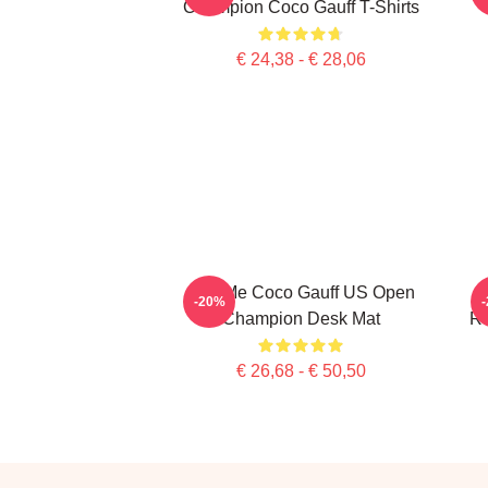
Champion Coco Gauff T-Shirts
€ 24,38 - € 28,06
Call Me Coco Gauff US Open
-20%
Champion Desk Mat
Ro
€ 26,68 - € 50,50
Footer