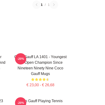
1
/
1
r
Coco Gauff LA 1401 - Youngest
-20%
 And
US Open Champion Since
s
Nineteen Ninety Nine Coco
Gauff Mugs
€ 23,00 - € 26,68
23
Coco Gauff Playing Tennis
-20%