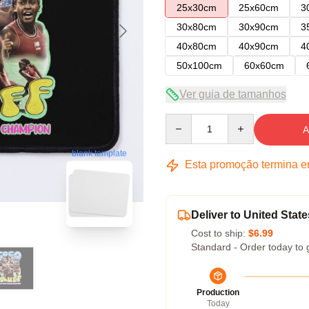
25x30cm
25x60cm
3
30x80cm
30x90cm
3
40x80cm
40x90cm
4
50x100cm
60x60cm
Ver guia de tamanhos
Quantity
A
blank template
Esta promoção termina 
Deliver to United State
Cost to ship:
$6.99
Standard - Order today to 
Production
Today