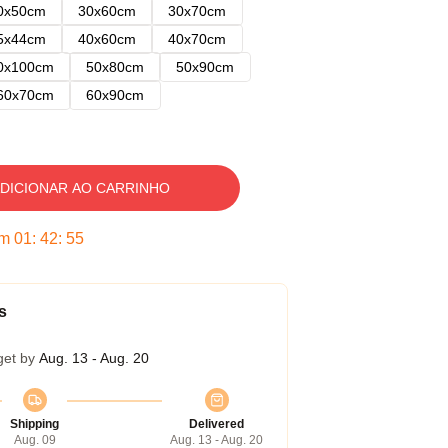
0x50cm
30x60cm
30x70cm
5x44cm
40x60cm
40x70cm
0x100cm
50x80cm
50x90cm
60x70cm
60x90cm
DICIONAR AO CARRINHO
em
01
:
42
:
54
s
get by
Aug. 13 - Aug. 20
Shipping
Delivered
Aug. 09
Aug. 13 - Aug. 20