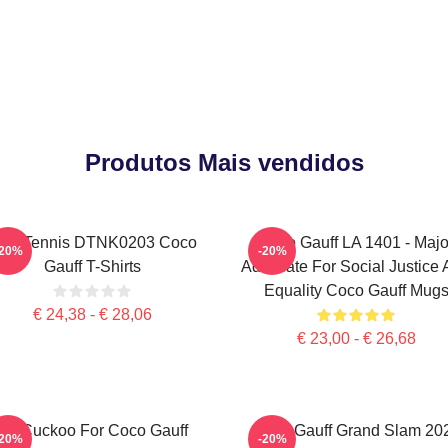
Produtos Mais vendidos
lay Tennis DTNK0203 Coco
Coco Gauff LA 1401 - Majo
-20%
-20%
Gauff T-Shirts
Advocate For Social Justice
Equality Coco Gauff Mug
€ 24,38 - € 28,06
€ 23,00 - € 26,68
I'm Cuckoo For Coco Gauff
Coco Gauff Grand Slam 20
-20%
-20%