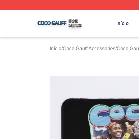
Coco Gauff Shop ⚡️ Officially Licensed Coco Gauff Merch 
Início
Início
/
Coco Gauff Accessories
/
Coco Gauf