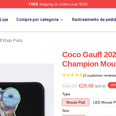
FREE
shipping on orders over $100
Store
Loja
Compre por categoria
Rastreamento de pedi
f Rato Pads
Coco Gauff 20
Champion Mou
(2 customer reviews
€33.35
€26.68
-20
$29.00
Type
Mouse Pad
LED Mouse P
Size