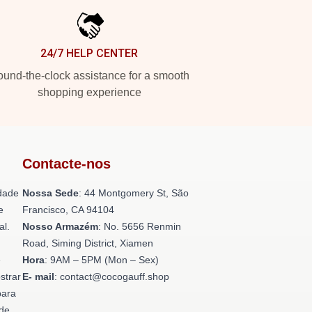
24/7 HELP CENTER
und-the-clock assistance for a smooth
shopping experience
Contacte-nos
dade
Nossa Sede
: 44 Montgomery St, São
e
Francisco, CA 94104
al.
Nosso Armazém
: No. 5656 Renmin
Road, Siming District, Xiamen
e
Hora
: 9AM – 5PM (Mon – Sex)
strar
E- mail
: contact@cocogauff.shop
para
ade