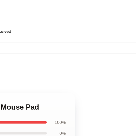
eceived
n Mouse Pad
100%
0%