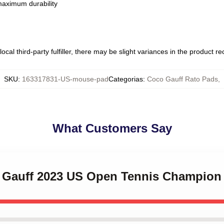
 maximum durability
ocal third-party fulfiller, there may be slight variances in the product r
SKU
:
163317831-US-mouse-pad
Categorias
:
Coco Gauff Rato Pads
,
What Customers Say
o Gauff 2023 US Open Tennis Champio