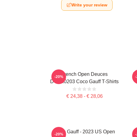
Write your review
French Open Deuces
P
-20%
DTNK0203 Coco Gauff T-Shirts
€ 24,38 - € 28,06
Coco Gauff - 2023 US Open
-20%