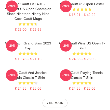
Coco Gauff LA 1401 -
Coco Gauff US Open Poster
-20%
-20%
Youngest US Open Champion
Since Nineteen Ninety Nine
€ 18,21 - € 42,22
Coco Gauff Mugs
€ 23,00 - € 26,68
Coco Gauff Grand Slam 2023
Coco Gauff Wins US Open T-
-20%
-20%
Cap
Shirt
€ 19,78 - € 21,16
€ 24,38 - € 28,06
Coco Gauff And Jessica
Coco Gauff Playing Tennis
-20%
-20%
Pegula Classic T Shirt
Classic T-Shirt
€ 24,38 - € 28,06
€ 24,38 - € 28,06
VER MAIS