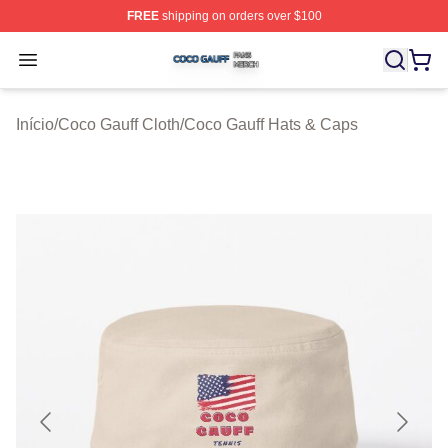
FREE
shipping on orders over $100
Coco Gauff Shop ⚡️ Officially Licensed Coco Gauff Mer
Open menu
Início
/
Coco Gauff Cloth
/
Coco Gauff Hats & Caps