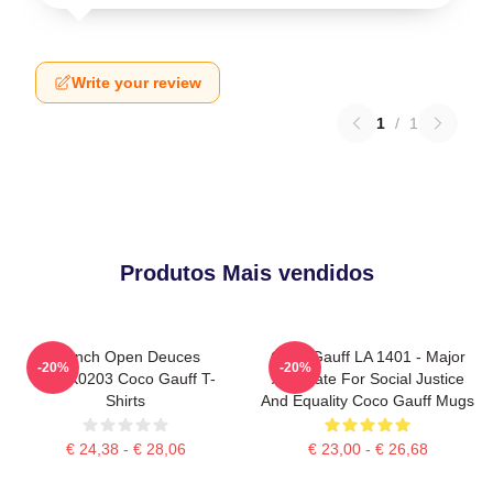
Write your review
1
/
1
Produtos Mais vendidos
French Open Deuces
Coco Gauff LA 1401 - Major
-20%
-20%
DTNK0203 Coco Gauff T-
Advocate For Social Justice
Shirts
And Equality Coco Gauff Mugs
€ 24,38 - € 28,06
€ 23,00 - € 26,68