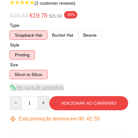
(2 customer reviews)
€24.73
€19.78
-20%
$21.50
Type
Snapback Hat
Bucket Hat
Beanie
Style
Printing
Size
56cm to 60cm
Ver guia de tamanhos
Quantity
ADICIONAR AO CARRINHO
Esta promoção termina em
00
:
42
:
54