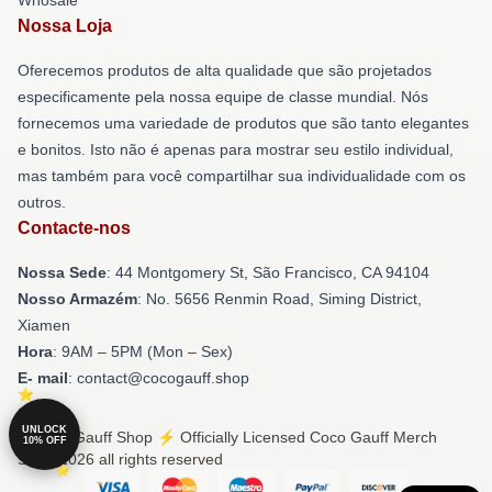
Nossa Loja
Oferecemos produtos de alta qualidade que são projetados
especificamente pela nossa equipe de classe mundial. Nós
fornecemos uma variedade de produtos que são tanto elegantes
e bonitos. Isto não é apenas para mostrar seu estilo individual,
mas também para você compartilhar sua individualidade com os
outros.
Contacte-nos
Nossa Sede
: 44 Montgomery St, São Francisco, CA 94104
Nosso Armazém
: No. 5656 Renmin Road, Siming District,
Xiamen
Hora
: 9AM – 5PM (Mon – Sex)
E- mail
: contact@cocogauff.shop
UNLOCK
© Coco Gauff Shop ⚡️ Officially Licensed Coco Gauff Merch
10% OFF
Store 2026 all rights reserved