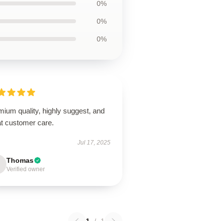
0%
0%
0%
ium quality, highly suggest, and
at customer care.
Jul 17, 2025
Thomas
Verified owner