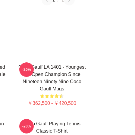
1
/
1
ted
Coco Gauff LA 1401 - Youngest
-20%
ale
US Open Champion Since
Nineteen Ninety Nine Coco
Gauff Mugs
￥362,500 - ￥420,500
on
Coco Gauff Playing Tennis
-20%
Classic T-Shirt