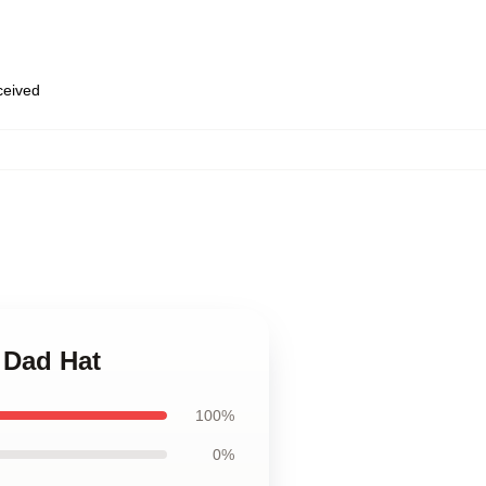
eceived
 Dad Hat
100%
0%