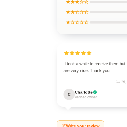
★★★☆☆
★★☆☆☆
★☆☆☆☆
It took a while to receive them but
are very nice. Thank you
Jul 19,
Charlotte
C
Verified owner
Write your review