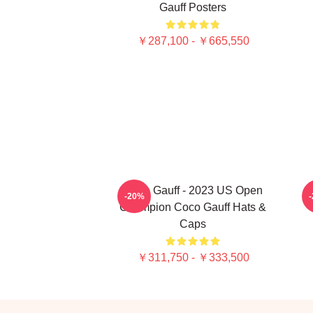
Gauff Posters
￥287,100 - ￥665,550
Coco Gauff - 2023 US Open
-20%
Champion Coco Gauff Hats &
Caps
￥311,750 - ￥333,500
Footer