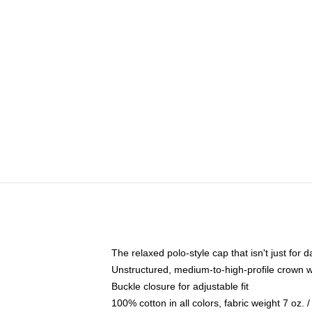
The relaxed polo-style cap that isn't just for
Unstructured, medium-to-high-profile crown wit
Buckle closure for adjustable fit
100% cotton in all colors, fabric weight 7 oz.