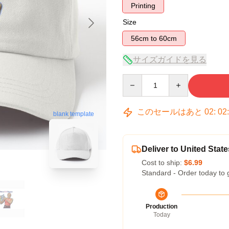
Printing
Size
56cm to 60cm
サイズガイドを見る
Quantity
このセールはあと
02
:
02
blank template
Deliver to United State
Cost to ship:
$6.99
Standard - Order today to 
Production
Today