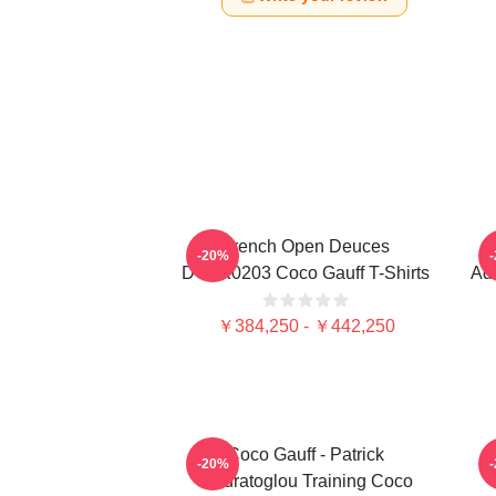
French Open Deuces
-20%
DTNK0203 Coco Gauff T-Shirts
Adv
￥384,250 - ￥442,250
Coco Gauff - Patrick
C
-20%
Mouratoglou Training Coco