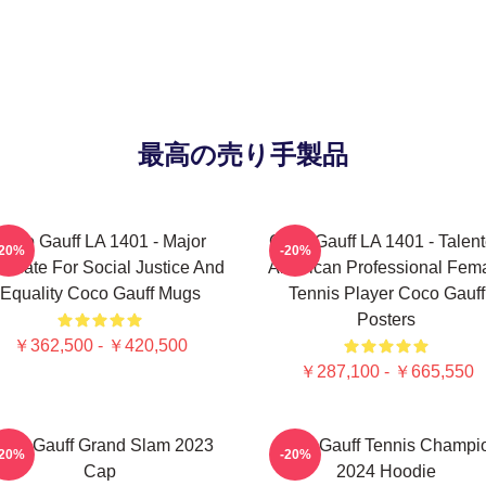
最高の売り手製品
Coco Gauff LA 1401 - Major
Coco Gauff LA 1401 - Talen
-20%
-20%
ocate For Social Justice And
American Professional Fem
Equality Coco Gauff Mugs
Tennis Player Coco Gauff
Posters
￥362,500 - ￥420,500
￥287,100 - ￥665,550
oco Gauff Grand Slam 2023
Coco Gauff Tennis Champi
-20%
-20%
Cap
2024 Hoodie