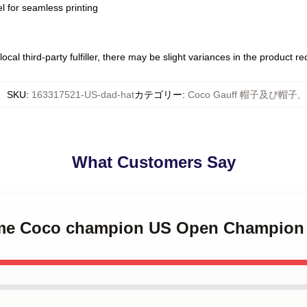
l for seamless printing
ocal third-party fulfiller, there may be slight variances in the product r
SKU
:
163317521-US-dad-hat
カテゴリー
:
Coco Gauff 帽子及び帽子
,
What Customers Say
l me Coco champion US Open Champion