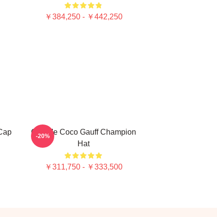
￥384,250 - ￥442,250
 Cap
Call Me Coco Gauff Champion
-20%
Hat
￥311,750 - ￥333,500