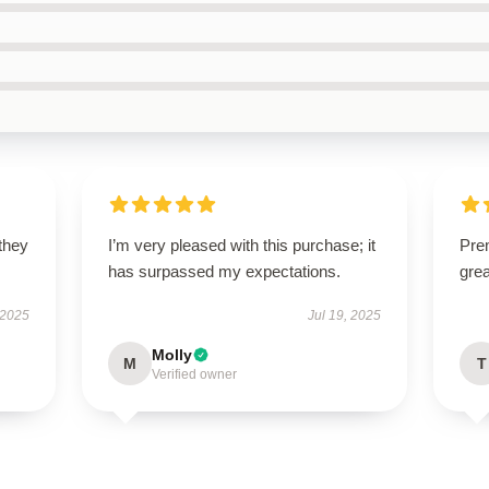
 they
I’m very pleased with this purchase; it
Prem
has surpassed my expectations.
gre
 2025
Jul 19, 2025
Molly
M
T
Verified owner