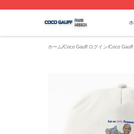
Coco Gauff Shop ⚡️ Officially Licensed Coco Gauff Merch 
ホ
ホーム
/
Coco Gauff ログイン
/
Coco Ga