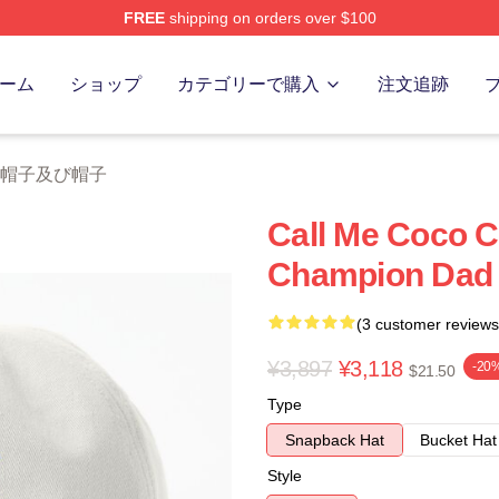
FREE
shipping on orders over $100
Store
ーム
ショップ
カテゴリーで購入
注文追跡
uff 帽子及び帽子
Call Me Coco 
Champion Dad 
(3 customer reviews
¥3,897
¥3,118
-20
$21.50
Type
Snapback Hat
Bucket Hat
Style