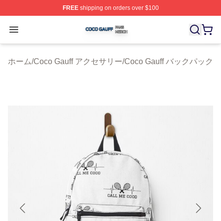
FREE
shipping on orders over $100
Coco Gauff Shop ⚡️ Officially Licensed Coco Gauff Mer
Open menu
ホーム
/
Coco Gauff アクセサリー
/
Coco Gauff バックパック