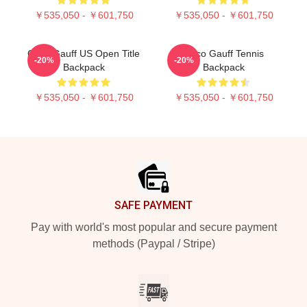
￥535,050 - ￥601,750
￥535,050 - ￥601,750
Coco Gauff US Open Title
Coco Gauff Tennis
-20%
-20%
Backpack
Backpack
￥535,050 - ￥601,750
￥535,050 - ￥601,750
Footer
SAFE PAYMENT
Pay with world's most popular and secure payment
methods (Paypal / Stripe)