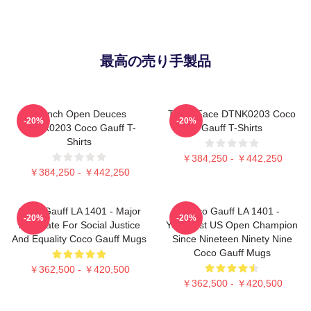
最高の売り手製品
French Open Deuces
Texas Face DTNK0203 Coco
-20%
-20%
DTNK0203 Coco Gauff T-
Gauff T-Shirts
Shirts
￥384,250 - ￥442,250
￥384,250 - ￥442,250
Coco Gauff LA 1401 - Major
Coco Gauff LA 1401 -
-20%
-20%
Advocate For Social Justice
Youngest US Open Champion
And Equality Coco Gauff Mugs
Since Nineteen Ninety Nine
Coco Gauff Mugs
￥362,500 - ￥420,500
￥362,500 - ￥420,500