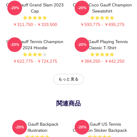
Coco Gauff Grand Slam 2023
Call Me Coco Gauff Champion
-20%
-20%
Cap
Sweatshirt
￥311,750 - ￥333,500
￥593,775 - ￥695,275
Coco Gauff Tennis Champion
Coco Gauff Playing Tennis
-20%
-20%
2024 Hoodie
Classic T-Shirt
￥622,775 - ￥724,275
￥384,250 - ￥442,250
もっと見る
関連商品
Coco Gauff Backpack
Coco Gauff US Tennis
-20%
-20%
Illustration
Champion Sticker Backpack