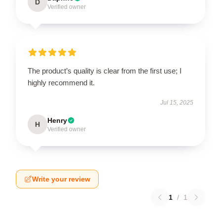
D
Verified owner
The product’s quality is clear from the first use; I
highly recommend it.
Jul 15, 2025
Henry
H
Verified owner
Write your review
1
/
1