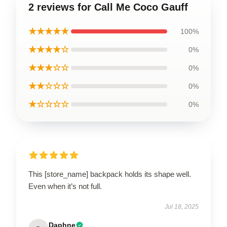
2 reviews for Call Me Coco Gauff
★★★★★
100%
★★★★☆
0%
★★★☆☆
0%
★★☆☆☆
0%
★☆☆☆☆
0%
This [store_name] backpack holds its shape well.
Even when it’s not full.
Jul 18, 2025
Daphne