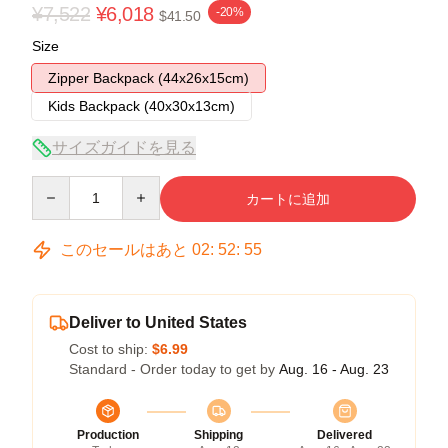
¥7,522
¥6,018
-20%
$41.50
Size
Zipper Backpack (44x26x15cm)
Kids Backpack (40x30x13cm)
サイズガイドを見る
Quantity
カートに追加
このセールはあと
02
:
52
:
54
Deliver to United States
Cost to ship:
$6.99
Standard - Order today to get by
Aug. 16 - Aug. 23
Production
Shipping
Delivered