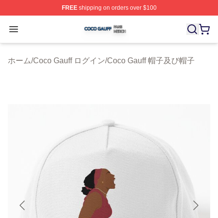
FREE
shipping on orders over $100
Coco Gauff Shop ⚡️ Officially Licensed Coco Gauff Mer
Open menu
ホーム
/
Coco Gauff ログイン
/
Coco Gauff 帽子及び帽子