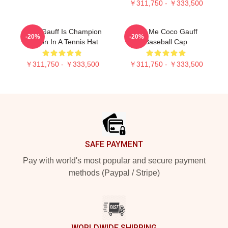
￥311,750 - ￥333,500
Coco Gauff Is Champion
Call Me Coco Gauff
-20%
-20%
Queen In A Tennis Hat
Baseball Cap
￥311,750 - ￥333,500
￥311,750 - ￥333,500
Footer
SAFE PAYMENT
Pay with world's most popular and secure payment
methods (Paypal / Stripe)
WORLDWIDE SHIPPING