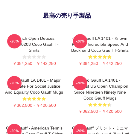
最高の売り手製品
French Open Deuces
Coco Gauff LA 1401 - Known
-20%
-20%
DTNK0203 Coco Gauff T-
For Her Incredible Speed And
Shirts
Backhand Coco Gauff T-Shirts
￥384,250 - ￥442,250
￥384,250 - ￥442,250
Coco Gauff LA 1401 - Major
Coco Gauff LA 1401 -
-20%
-20%
Advocate For Social Justice
Youngest US Open Champion
And Equality Coco Gauff Mugs
Since Nineteen Ninety Nine
Coco Gauff Mugs
￥362,500 - ￥420,500
￥362,500 - ￥420,500
Coco Gauff - American Tennis
Coco Gauff プリント - ミニマ
-20%
-20%
Sensation Coco Gauff T-Shirts
リストテニスウォールアートポ