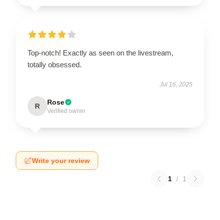
Top-notch! Exactly as seen on the livestream,
totally obsessed.
Jul 16, 2025
Rose
R
Verified owner
Write your review
1
/
1