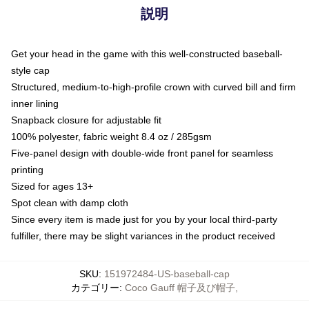
説明
Get your head in the game with this well-constructed baseball-
style cap
Structured, medium-to-high-profile crown with curved bill and firm
inner lining
Snapback closure for adjustable fit
100% polyester, fabric weight 8.4 oz / 285gsm
Five-panel design with double-wide front panel for seamless
printing
Sized for ages 13+
Spot clean with damp cloth
Since every item is made just for you by your local third-party
fulfiller, there may be slight variances in the product received
SKU
:
151972484-US-baseball-cap
カテゴリー
:
Coco Gauff 帽子及び帽子
,