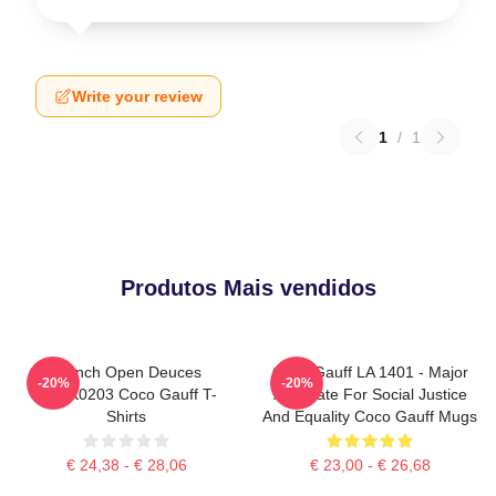
Write your review
1
/
1
Produtos Mais vendidos
French Open Deuces
Coco Gauff LA 1401 - Major
-20%
-20%
DTNK0203 Coco Gauff T-
Advocate For Social Justice
Shirts
And Equality Coco Gauff Mugs
€ 24,38 - € 28,06
€ 23,00 - € 26,68