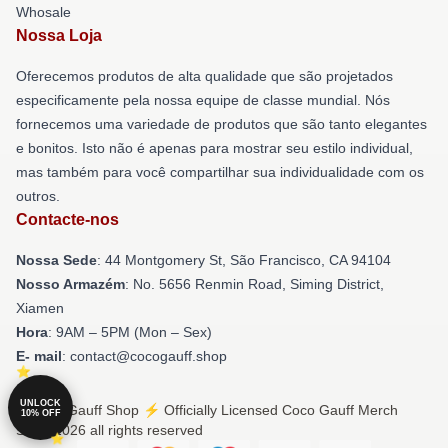
Whosale
Nossa Loja
Oferecemos produtos de alta qualidade que são projetados
especificamente pela nossa equipe de classe mundial. Nós
fornecemos uma variedade de produtos que são tanto elegantes
e bonitos. Isto não é apenas para mostrar seu estilo individual,
mas também para você compartilhar sua individualidade com os
outros.
Contacte-nos
Nossa Sede
: 44 Montgomery St, São Francisco, CA 94104
Nosso Armazém
: No. 5656 Renmin Road, Siming District,
Xiamen
Hora
: 9AM – 5PM (Mon – Sex)
E- mail
: contact@cocogauff.shop
UNLOCK
© Coco Gauff Shop ⚡️ Officially Licensed Coco Gauff Merch
10% OFF
Store 2026 all rights reserved