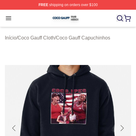
FREE
shipping on orders over $100
Coco Gauff Shop ⚡️ Officially Licensed Coco Gauff Mer
Open menu
Início
/
Coco Gauff Cloth
/
Coco Gauff Capuchinhos