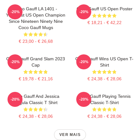
Coco Gauff LA 1401 -
Coco Gauff US Open Poster
-20%
-20%
Youngest US Open Champion
Since Nineteen Ninety Nine
€ 18,21 - € 42,22
Coco Gauff Mugs
€ 23,00 - € 26,68
Coco Gauff Grand Slam 2023
Coco Gauff Wins US Open T-
-20%
-20%
Cap
Shirt
€ 19,78 - € 21,16
€ 24,38 - € 28,06
Coco Gauff And Jessica
Coco Gauff Playing Tennis
-20%
-20%
Pegula Classic T Shirt
Classic T-Shirt
€ 24,38 - € 28,06
€ 24,38 - € 28,06
VER MAIS