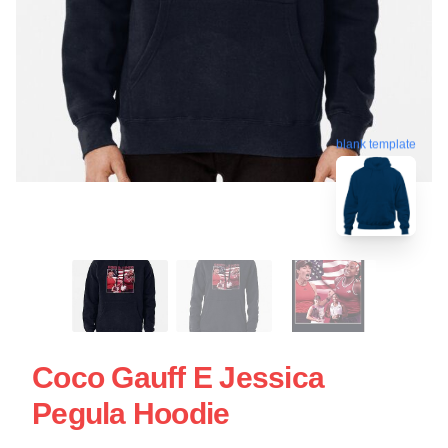
blank template
Coco Gauff E Jessica
Pegula Hoodie