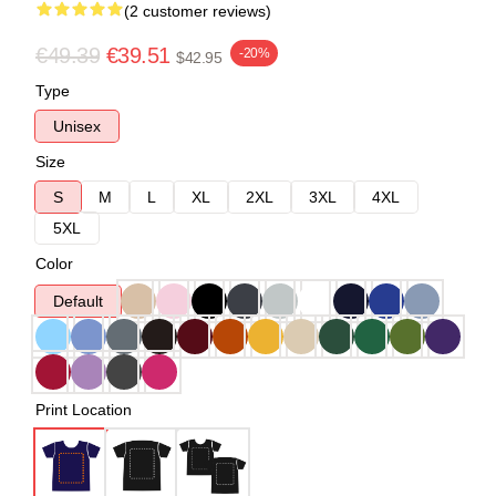
(2 customer reviews)
€49.39
€39.51
-20%
$42.95
Type
Unisex
Size
S
M
L
XL
2XL
3XL
4XL
5XL
Color
Default
Print Location