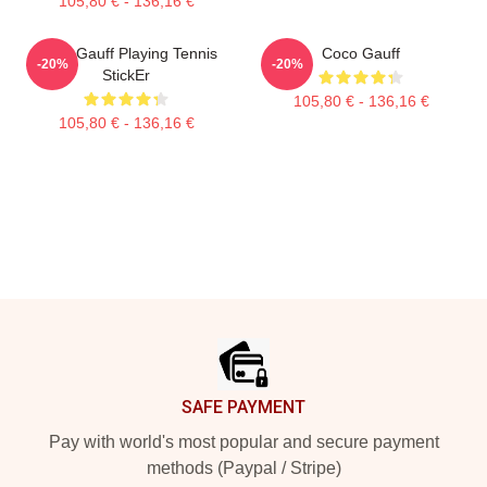
105,80 € - 136,16 €
Coco Gauff Playing Tennis
Coco Gauff
-20%
-20%
StickEr
105,80 € - 136,16 €
105,80 € - 136,16 €
Footer
SAFE PAYMENT
Pay with world's most popular and secure payment
methods (Paypal / Stripe)