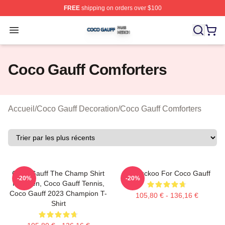
FREE
shipping on orders over $100
Coco Gauff Shop ⚡️ Officially Licensed Coco Gauff Mer
Open menu
Coco Gauff Comforters
Accueil
/
Coco Gauff Decoration
/
Coco Gauff Comforters
Coco Gauff The Champ Shirt
I'm Cuckoo For Coco Gauff
-20%
-20%
For Men, Coco Gauff Tennis,
Coco Gauff 2023 Champion T-
105,80 € - 136,16 €
Shirt