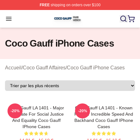
FREE
shipping on orders over $100
Coco Gauff Shop ⚡️ Officially Licensed Coco Gauff Mer
Open menu
Coco Gauff iPhone Cases
Accueil
/
Coco Gauff Affaires
/
Coco Gauff iPhone Cases
Coco Gauff LA 1401 - Major
Coco Gauff LA 1401 - Known
-20%
-20%
Advocate For Social Justice
For Her Incredible Speed And
And Equality Coco Gauff
Backhand Coco Gauff IPhone
IPhone Cases
Cases