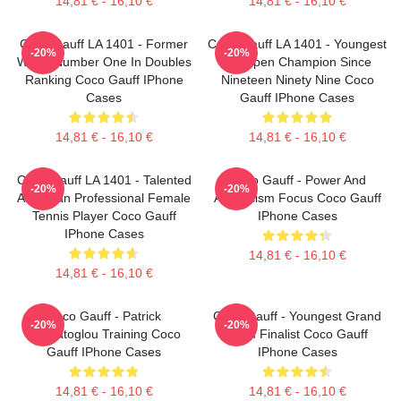
14,81 € - 16,10 €
14,81 € - 16,10 €
Coco Gauff LA 1401 - Former
Coco Gauff LA 1401 - Youngest
-20%
-20%
World Number One In Doubles
US Open Champion Since
Ranking Coco Gauff IPhone
Nineteen Ninety Nine Coco
Cases
Gauff IPhone Cases
14,81 € - 16,10 €
14,81 € - 16,10 €
Coco Gauff LA 1401 - Talented
Coco Gauff - Power And
-20%
-20%
American Professional Female
Athleticism Focus Coco Gauff
Tennis Player Coco Gauff
IPhone Cases
IPhone Cases
14,81 € - 16,10 €
14,81 € - 16,10 €
Coco Gauff - Patrick
Coco Gauff - Youngest Grand
-20%
-20%
Mouratoglou Training Coco
Slam Finalist Coco Gauff
Gauff IPhone Cases
IPhone Cases
14,81 € - 16,10 €
14,81 € - 16,10 €