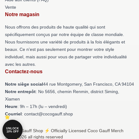
Vente
Notre magasin
Nous offrons des produits de haute qualité qui sont
spécifiquement conçus par notre équipe de classe mondiale.
Nous fournissons une variété de produits à la fois élégants et
beaux. Ce n'est pas seulement pour montrer votre style
individuel, mais aussi pour vous de partager votre individualité
avec les autres.
Contactez-nous
Notre siège social
44 rue Montgomery, San Francisco, CA 94104
Notre entrepôt
: No 5656, chemin Renmin, district Siming,
Xiamen
Heure
: 9h – 17h (lu – vendredi)
Courriel
: contact@cocogauff.shop
UNLOCK
© Coco Gauff Shop ⚡️ Officially Licensed Coco Gauff Merch
10% OFF
Store 2026 all rights reserved