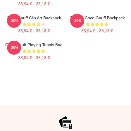
33,94 € - 38,18 €
Coco Gauff Clip Art Backpack
Call Me Coco Gauff Backpack
-20%
-20%
33,94 € - 38,18 €
33,94 € - 38,18 €
Coco Gauff Playing Tennis Bag
-20%
33,94 € - 38,18 €
Footer