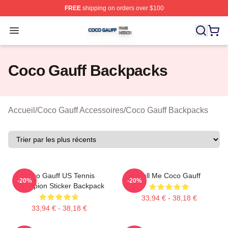
FREE
shipping on orders over $100
Coco Gauff Shop ⚡️ Officially Licensed Coco Gauff Mer
Open menu
Coco Gauff Backpacks
Accueil
/
Coco Gauff Accessoires
/
Coco Gauff Backpacks
Coco Gauff US Tennis
Call Me Coco Gauff
-20%
-20%
Champion Sticker Backpack
33,94 € - 38,18 €
33,94 € - 38,18 €