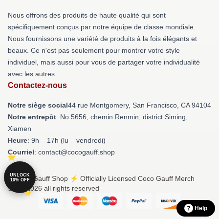
Nous offrons des produits de haute qualité qui sont
spécifiquement conçus par notre équipe de classe mondiale.
Nous fournissons une variété de produits à la fois élégants et
beaux. Ce n'est pas seulement pour montrer votre style
individuel, mais aussi pour vous de partager votre individualité
avec les autres.
Contactez-nous
Notre siège social
44 rue Montgomery, San Francisco, CA 94104
Notre entrepôt
: No 5656, chemin Renmin, district Siming,
Xiamen
Heure
: 9h – 17h (lu – vendredi)
Courriel
: contact@cocogauff.shop
UNLOCK
© Coco Gauff Shop ⚡️ Officially Licensed Coco Gauff Merch
10% OFF
Store 2026 all rights reserved
Help