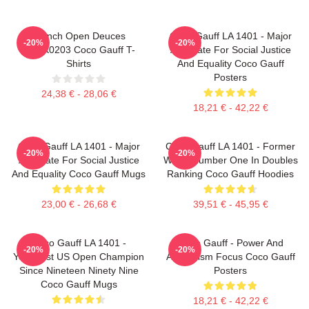
French Open Deuces
Coco Gauff LA 1401 - Major
-20%
-20%
DTNK0203 Coco Gauff T-
Advocate For Social Justice
Shirts
And Equality Coco Gauff
Posters
24,38 € - 28,06 €
18,21 € - 42,22 €
Coco Gauff LA 1401 - Major
Coco Gauff LA 1401 - Former
-20%
-20%
Advocate For Social Justice
World Number One In Doubles
And Equality Coco Gauff Mugs
Ranking Coco Gauff Hoodies
23,00 € - 26,68 €
39,51 € - 45,95 €
Coco Gauff LA 1401 -
Coco Gauff - Power And
-20%
-20%
Youngest US Open Champion
Athleticism Focus Coco Gauff
Since Nineteen Ninety Nine
Posters
Coco Gauff Mugs
18,21 € - 42,22 €