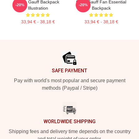
Coco Gauff Backpack
Coco Gauff Fan Essential
-20%
-20%
Illustration
Backpack
33,94 € - 38,18 €
33,94 € - 38,18 €
Footer
SAFE PAYMENT
Pay with world's most popular and secure payment
methods (Paypal / Stripe)
WORLDWIDE SHIPPING
Shipping fees and delivery time depends on the country
and total weight of your order.