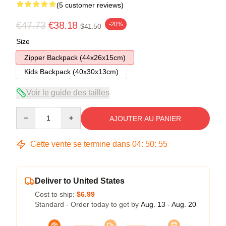
(5 customer reviews)
€47.73
€38.18
-20%
$41.50
Size
Zipper Backpack (44x26x15cm)
Kids Backpack (40x30x13cm)
Voir le guide des tailles
Quantity
AJOUTER AU PANIER
Cette vente se termine dans
04
:
50
:
54
Deliver to United States
Cost to ship:
$6.99
Standard - Order today to get by
Aug. 13 - Aug. 20