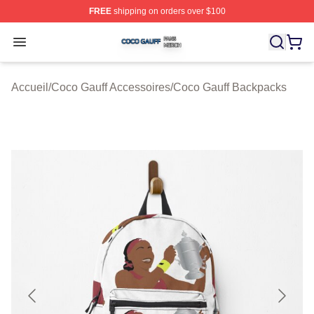
FREE
shipping on orders over $100
Coco Gauff Shop ⚡️ Officially Licensed Coco Gauff Mer
Open menu
Accueil
/
Coco Gauff Accessoires
/
Coco Gauff Backpacks