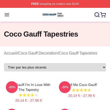
FREE
shipping on orders over $100
Coco Gauff Shop ⚡️ Officially Licensed Coco Gauff Mer
Open menu
Coco Gauff Tapestries
Accueil
/
Coco Gauff Decoration
/
Coco Gauff Tapestries
Coco Gauff I'm In Love With
Call Me Coco Gauff
-20%
-20%
The Tapestry
20,14 € - 27,96 €
20,14 € - 27,96 €