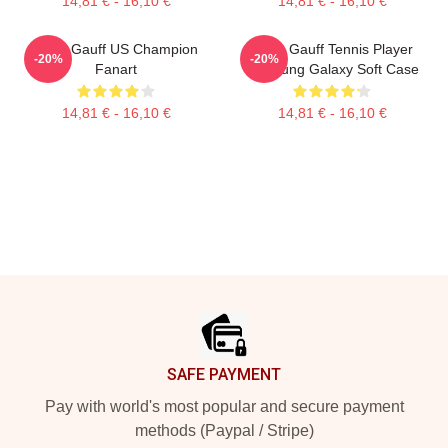
14,81 € - 16,10 €
14,81 € - 16,10 €
Coco Gauff US Champion
Coco Gauff Tennis Player
-20%
-20%
Fanart
Samsung Galaxy Soft Case
14,81 € - 16,10 €
14,81 € - 16,10 €
Footer
SAFE PAYMENT
Pay with world's most popular and secure payment
methods (Paypal / Stripe)