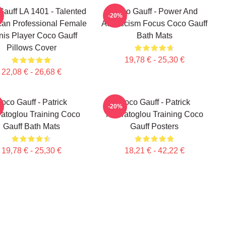
auff LA 1401 - Talented
Coco Gauff - Power And
-20%
an Professional Female
Athleticism Focus Coco Gauff
nis Player Coco Gauff
Bath Mats
Pillows Cover
19,78 € - 25,30 €
22,08 € - 26,68 €
oco Gauff - Patrick
Coco Gauff - Patrick
-20%
atoglou Training Coco
Mouratoglou Training Coco
Gauff Bath Mats
Gauff Posters
19,78 € - 25,30 €
18,21 € - 42,22 €