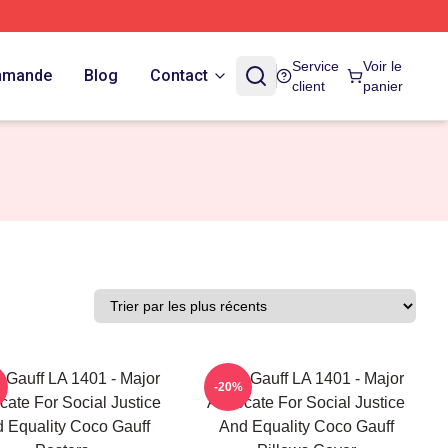
Service
Voir le
ommande
Blog
Contact
client
panier
 Gauff LA 1401 - Major
Coco Gauff LA 1401 - Major
-20%
ate For Social Justice
Advocate For Social Justice
 Equality Coco Gauff
And Equality Coco Gauff