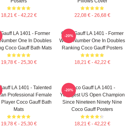
Posters
Pillows Cover
18,21 € - 42,22 €
22,08 € - 26,68 €
Gauff LA 1401 - Former
Coco Gauff LA 1401 - Former
-20%
 Number One In Doubles
World Number One In Doubles
g Coco Gauff Bath Mats
Ranking Coco Gauff Posters
19,78 € - 25,30 €
18,21 € - 42,22 €
auff LA 1401 - Talented
Coco Gauff LA 1401 -
-20%
an Professional Female
Youngest US Open Champion
 Player Coco Gauff Bath
Since Nineteen Ninety Nine
Mats
Coco Gauff Posters
19,78 € - 25,30 €
18,21 € - 42,22 €