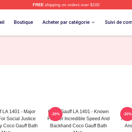
FREE
shipping on orders over $100
Store
il
Boutique
Acheter par catégorie
Suivi de c
 LA 1401 - Major
Coco Gauff LA 1401 - Known
Coco
-20%
-20%
or Social Justice
For Her Incredible Speed And
Advoc
y Coco Gauff Bath
Backhand Coco Gauff Bath
And