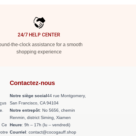
24/7 HELP CENTER
und-the-clock assistance for a smooth
shopping experience
Contactez-nous
Notre siège social
44 rue Montgomery,
nçus
San Francisco, CA 94104
e.
Notre entrepôt
: No 5656, chemin
Renmin, district Siming, Xiamen
. Ce
Heure
: 9h – 17h (lu – vendredi)
otre
Courriel
: contact@cocogauff.shop