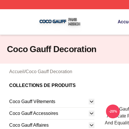
Coco Gauff Shop ⚡️ Officially Licensed Coco Gauff Merch 
Accue
Coco Gauff Decoration
Accueil
/
Coco Gauff Decoration
COLLECTIONS DE PRODUITS
Coco Gauff Vêtements
Coco Gauff
-20%
Coco Gauff Accessoires
Advocate F
And Equalit
Coco Gauff Affaires