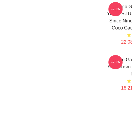
Coco Ga
-20%
Youngest 
Since Nine
Coco Gauf
22,08
Coco Gau
-20%
Athleticism
18,21