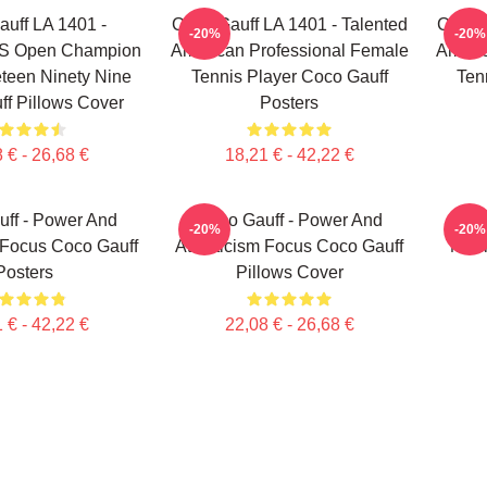
uff LA 1401 -
Coco Gauff LA 1401 - Talented
Coco G
-20%
-20%
US Open Champion
American Professional Female
Americ
teen Ninety Nine
Tennis Player Coco Gauff
Ten
f Pillows Cover
Posters
 € - 26,68 €
18,21 € - 42,22 €
ff - Power And
Coco Gauff - Power And
C
-20%
-20%
 Focus Coco Gauff
Athleticism Focus Coco Gauff
Mour
Posters
Pillows Cover
 € - 42,22 €
22,08 € - 26,68 €