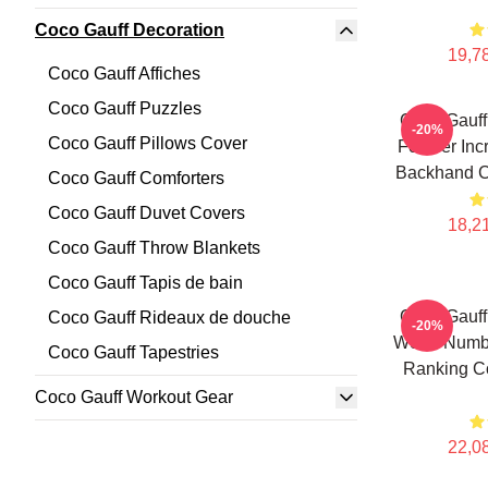
Coco Gauff Decoration
19,78
Coco Gauff Affiches
Coco Gauff Puzzles
Coco Gauff
-20%
Coco Gauff Pillows Cover
For Her Inc
Backhand C
Coco Gauff Comforters
Coco Gauff Duvet Covers
18,21
Coco Gauff Throw Blankets
Coco Gauff Tapis de bain
Coco Gauff
Coco Gauff Rideaux de douche
-20%
World Numb
Coco Gauff Tapestries
Ranking Co
Coco Gauff Workout Gear
22,08