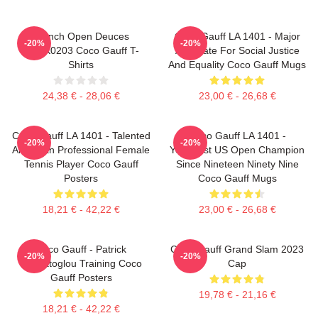
French Open Deuces
Coco Gauff LA 1401 - Major
-20%
-20%
DTNK0203 Coco Gauff T-
Advocate For Social Justice
Shirts
And Equality Coco Gauff Mugs
24,38 € - 28,06 €
23,00 € - 26,68 €
Coco Gauff LA 1401 - Talented
Coco Gauff LA 1401 -
-20%
-20%
American Professional Female
Youngest US Open Champion
Tennis Player Coco Gauff
Since Nineteen Ninety Nine
Posters
Coco Gauff Mugs
18,21 € - 42,22 €
23,00 € - 26,68 €
Coco Gauff - Patrick
Coco Gauff Grand Slam 2023
-20%
-20%
Mouratoglou Training Coco
Cap
Gauff Posters
19,78 € - 21,16 €
18,21 € - 42,22 €