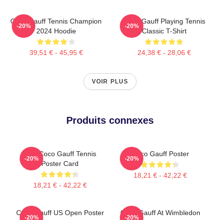
Coco Gauff Tennis Champion
Coco Gauff Playing Tennis
-20%
-20%
2024 Hoodie
Classic T-Shirt
39,51 € - 45,95 €
24,38 € - 28,06 €
VOIR PLUS
Produits connexes
Cori Coco Gauff Tennis
Coco Gauff Poster
-20%
-20%
Poster Card
18,21 € - 42,22 €
18,21 € - 42,22 €
Coco Gauff US Open Poster
Coco Gauff At Wimbledon
-20%
-20%