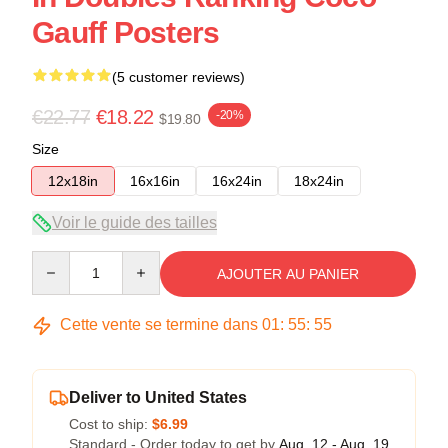
Gauff Posters
(5 customer reviews)
€22.77
€18.22
-20%
$19.80
Size
12x18in
16x16in
16x24in
18x24in
Voir le guide des tailles
Quantity
AJOUTER AU PANIER
Cette vente se termine dans
01
:
55
:
54
Deliver to United States
Cost to ship:
$6.99
Standard - Order today to get by
Aug. 12 - Aug. 19