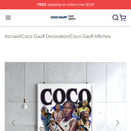
FREE
shipping on orders over $100
Coco Gauff Shop ⚡️ Officially Licensed Coco Gauff Mer
Open menu
Accueil
/
Coco Gauff Decoration
/
Coco Gauff Affiches