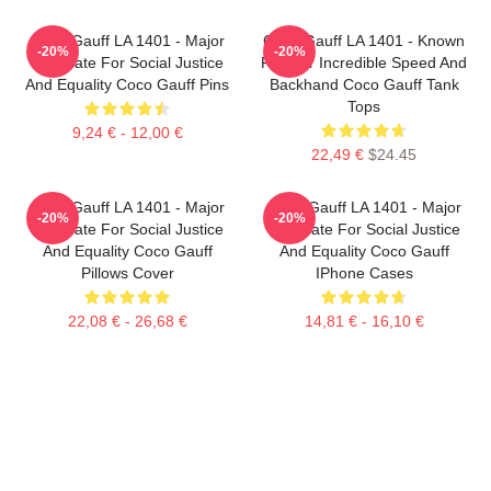
Coco Gauff LA 1401 - Major
Coco Gauff LA 1401 - Known
-20%
-20%
Advocate For Social Justice
For Her Incredible Speed And
And Equality Coco Gauff Pins
Backhand Coco Gauff Tank
Tops
9,24 € - 12,00 €
22,49 €
$24.45
Coco Gauff LA 1401 - Major
Coco Gauff LA 1401 - Major
-20%
-20%
Advocate For Social Justice
Advocate For Social Justice
And Equality Coco Gauff
And Equality Coco Gauff
Pillows Cover
IPhone Cases
22,08 € - 26,68 €
14,81 € - 16,10 €