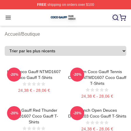
FREE
shipping on orders over $100
Coco Gauff Shop ⚡️ Officially Licensed Coco Gauff Mer
Open menu
Accueil
/
Boutique
Love Coco Gauff NTMD1607
Custom Coco Gauff Tennis
-20%
-20%
Coco Gauff T-Shirts
Champ NTMD1607 Coco Gauff
T-Shirts
24,38 € - 28,06 €
24,38 € - 28,06 €
Coco Gauff Red Thunder
French Open Deuces
-20%
-20%
NTMD1607 Coco Gauff T-
DTNK0203 Coco Gauff T-Shirts
Shirts
24,38 € - 28,06 €