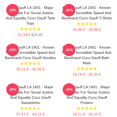
Coco Gauff LA 1401 - Major
Coco Gauff LA 1401 - Known
-20%
-20%
Advocate For Social Justice
For Her Incredible Speed And
And Equality Coco Gauff Tank
Backhand Coco Gauff T-Shirts
Tops
24,38 € - 28,06 €
22,49 €
$24.45
Coco Gauff LA 1401 - Known
Coco Gauff LA 1401 - Known
-20%
-20%
For Her Incredible Speed And
For Her Incredible Speed And
Backhand Coco Gauff Hoodies
Backhand Coco Gauff Bath
Mats
39,51 € - 45,95 €
19,78 € - 25,30 €
Coco Gauff LA 1401 - Major
Coco Gauff LA 1401 - Major
-20%
-20%
Advocate For Social Justice
Advocate For Social Justice
And Equality Coco Gauff
And Equality Coco Gauff
Sweatshirts
Posters
37,67 € - 44,11 €
18,21 € - 42,22 €