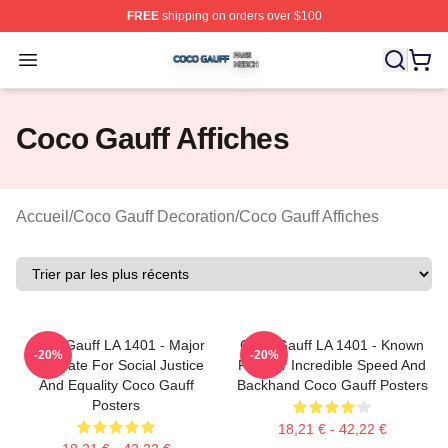
FREE
shipping on orders over $100
Coco Gauff Shop ⚡️ Officially Licensed Coco Gauff Mer
Open menu
Coco Gauff Affiches
Accueil
/
Coco Gauff Decoration
/
Coco Gauff Affiches
Coco Gauff LA 1401 - Major
Coco Gauff LA 1401 - Known
-20%
-20%
Advocate For Social Justice
For Her Incredible Speed And
And Equality Coco Gauff
Backhand Coco Gauff Posters
Posters
18,21 € - 42,22 €