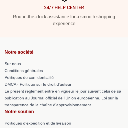
24/7 HELP CENTER
Round-the-clock assistance for a smooth shopping
experience
Notre société
Sur nous
Conditions générales
Politiques de confidentialité
DMCA - Politique sur le droit d'auteur
Le présent règlement entre en vigueur le jour suivant celui de sa
publication au Journal officiel de l'Union européenne. Loi sur la
transparence de la chaîne d'approvisionnement
Notre soutien
Politiques d'expédition et de livraison