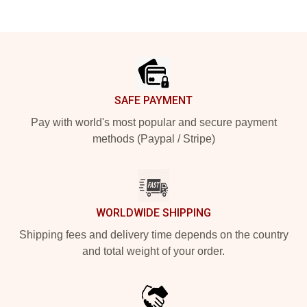
Footer
SAFE PAYMENT
Pay with world's most popular and secure payment
methods (Paypal / Stripe)
WORLDWIDE SHIPPING
Shipping fees and delivery time depends on the country
and total weight of your order.