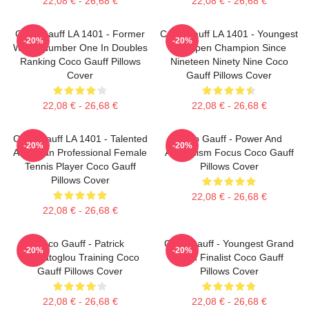
22,08 € - 26,68 €
22,08 € - 26,68 €
Coco Gauff LA 1401 - Former
Coco Gauff LA 1401 - Youngest
-20%
-20%
World Number One In Doubles
US Open Champion Since
Ranking Coco Gauff Pillows
Nineteen Ninety Nine Coco
Cover
Gauff Pillows Cover
22,08 € - 26,68 €
22,08 € - 26,68 €
Coco Gauff LA 1401 - Talented
Coco Gauff - Power And
-20%
-20%
American Professional Female
Athleticism Focus Coco Gauff
Tennis Player Coco Gauff
Pillows Cover
Pillows Cover
22,08 € - 26,68 €
22,08 € - 26,68 €
Coco Gauff - Patrick
Coco Gauff - Youngest Grand
-20%
-20%
Mouratoglou Training Coco
Slam Finalist Coco Gauff
Gauff Pillows Cover
Pillows Cover
22,08 € - 26,68 €
22,08 € - 26,68 €