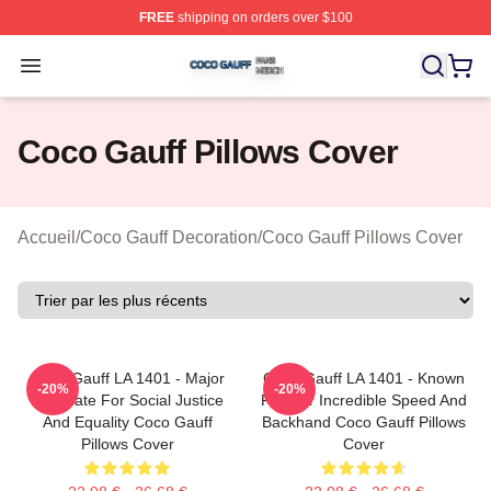
FREE
shipping on orders over $100
Coco Gauff Shop ⚡️ Officially Licensed Coco Gauff Mer
Open menu
Coco Gauff Pillows Cover
Accueil
/
Coco Gauff Decoration
/
Coco Gauff Pillows Cover
Coco Gauff LA 1401 - Major
Coco Gauff LA 1401 - Known
-20%
-20%
Advocate For Social Justice
For Her Incredible Speed And
And Equality Coco Gauff
Backhand Coco Gauff Pillows
Pillows Cover
Cover