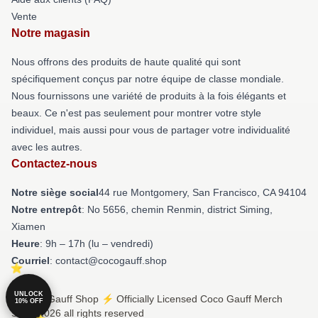
Vente
Notre magasin
Nous offrons des produits de haute qualité qui sont
spécifiquement conçus par notre équipe de classe mondiale.
Nous fournissons une variété de produits à la fois élégants et
beaux. Ce n'est pas seulement pour montrer votre style
individuel, mais aussi pour vous de partager votre individualité
avec les autres.
Contactez-nous
Notre siège social
44 rue Montgomery, San Francisco, CA 94104
Notre entrepôt
: No 5656, chemin Renmin, district Siming,
Xiamen
Heure
: 9h – 17h (lu – vendredi)
Courriel
: contact@cocogauff.shop
UNLOCK
© Coco Gauff Shop ⚡️ Officially Licensed Coco Gauff Merch
10% OFF
Store 2026 all rights reserved