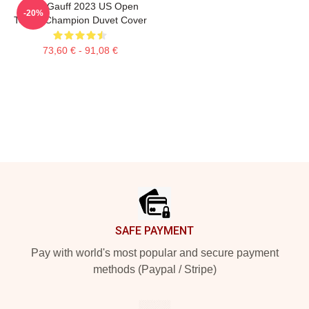
Coco Gauff 2023 US Open
-20%
Tennis Champion Duvet Cover
73,60 € - 91,08 €
Footer
SAFE PAYMENT
Pay with world's most popular and secure payment
methods (Paypal / Stripe)