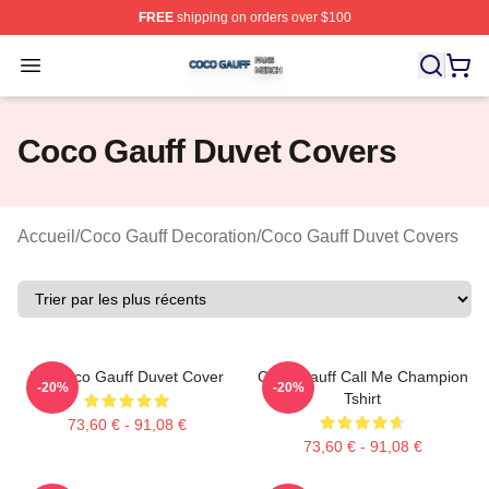
FREE
shipping on orders over $100
Coco Gauff Shop ⚡️ Officially Licensed Coco Gauff Mer
Open menu
Coco Gauff Duvet Covers
Accueil
/
Coco Gauff Decoration
/
Coco Gauff Duvet Covers
I'm Coco Gauff Duvet Cover
Coco Gauff Call Me Champion
-20%
-20%
Tshirt
73,60 € - 91,08 €
73,60 € - 91,08 €