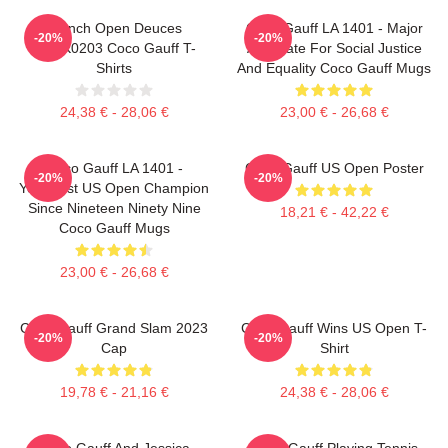
French Open Deuces
Coco Gauff LA 1401 - Major
-20%
-20%
DTNK0203 Coco Gauff T-
Advocate For Social Justice
Shirts
And Equality Coco Gauff Mugs
24,38 € - 28,06 €
23,00 € - 26,68 €
Coco Gauff LA 1401 -
Coco Gauff US Open Poster
-20%
-20%
Youngest US Open Champion
Since Nineteen Ninety Nine
18,21 € - 42,22 €
Coco Gauff Mugs
23,00 € - 26,68 €
Coco Gauff Grand Slam 2023
Coco Gauff Wins US Open T-
-20%
-20%
Cap
Shirt
19,78 € - 21,16 €
24,38 € - 28,06 €
Coco Gauff And Jessica
Coco Gauff Playing Tennis