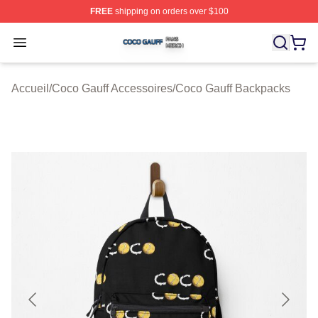
FREE
shipping on orders over $100
Coco Gauff Shop ⚡️ Officially Licensed Coco Gauff Mer
Open menu
Accueil
/
Coco Gauff Accessoires
/
Coco Gauff Backpacks