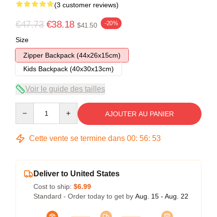
(3 customer reviews)
€47.73
€38.18
-20%
$41.50
Size
Zipper Backpack (44x26x15cm)
Kids Backpack (40x30x13cm)
Voir le guide des tailles
Quantity
AJOUTER AU PANIER
Cette vente se termine dans
00
:
56
:
53
Deliver to United States
Cost to ship:
$6.99
Standard - Order today to get by
Aug. 15 - Aug. 22