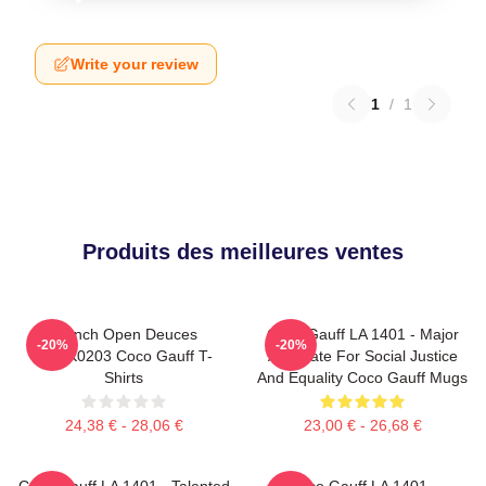
Write your review
1
/
1
Produits des meilleures ventes
French Open Deuces
Coco Gauff LA 1401 - Major
-20%
-20%
DTNK0203 Coco Gauff T-
Advocate For Social Justice
Shirts
And Equality Coco Gauff Mugs
24,38 € - 28,06 €
23,00 € - 26,68 €
Coco Gauff LA 1401 - Talented
Coco Gauff LA 1401 -