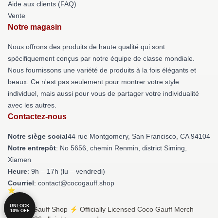
Aide aux clients (FAQ)
Vente
Notre magasin
Nous offrons des produits de haute qualité qui sont
spécifiquement conçus par notre équipe de classe mondiale.
Nous fournissons une variété de produits à la fois élégants et
beaux. Ce n'est pas seulement pour montrer votre style
individuel, mais aussi pour vous de partager votre individualité
avec les autres.
Contactez-nous
Notre siège social
44 rue Montgomery, San Francisco, CA 94104
Notre entrepôt
: No 5656, chemin Renmin, district Siming,
Xiamen
Heure
: 9h – 17h (lu – vendredi)
Courriel
: contact@cocogauff.shop
UNLOCK
© Coco Gauff Shop ⚡️ Officially Licensed Coco Gauff Merch
10% OFF