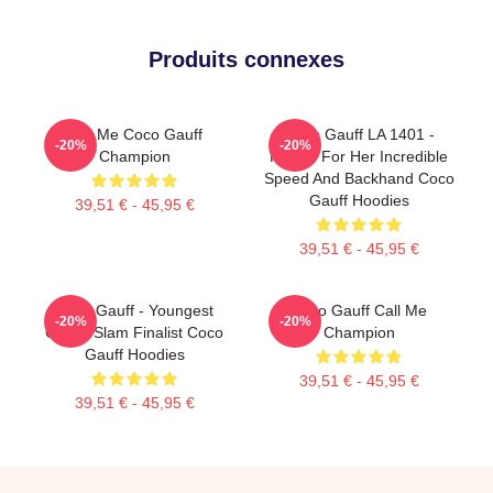
Produits connexes
Call Me Coco Gauff
Coco Gauff LA 1401 -
-20%
-20%
Champion
Known For Her Incredible
Speed And Backhand Coco
Gauff Hoodies
39,51 € - 45,95 €
39,51 € - 45,95 €
Coco Gauff - Youngest
Coco Gauff Call Me
-20%
-20%
Grand Slam Finalist Coco
Champion
Gauff Hoodies
39,51 € - 45,95 €
39,51 € - 45,95 €
Footer