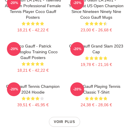
-20%
-20%
American Professional Female
Youngest US Open Champion
Tennis Player Coco Gauff
Since Nineteen Ninety Nine
Posters
Coco Gauff Mugs
18,21 € - 42,22 €
23,00 € - 26,68 €
Coco Gauff - Patrick
Coco Gauff Grand Slam 2023
-20%
-20%
Mouratoglou Training Coco
Cap
Gauff Posters
19,78 € - 21,16 €
18,21 € - 42,22 €
Coco Gauff Tennis Champion
Coco Gauff Playing Tennis
-20%
-20%
2024 Hoodie
Classic T-Shirt
39,51 € - 45,95 €
24,38 € - 28,06 €
VOIR PLUS