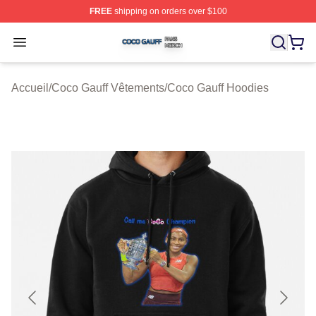
FREE
shipping on orders over $100
Coco Gauff Shop ⚡️ Officially Licensed Coco Gauff Mer
Open menu
Accueil
/
Coco Gauff Vêtements
/
Coco Gauff Hoodies