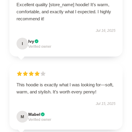
Excellent quality [store_name] hoodie! It’s warm,
comfortable, and exactly what I expected. I highly
recommend it!
Jul 16, 2025
Ivy
I
Verified owner
This hoodie is exactly what I was looking for—soft,
warm, and stylish. It’s worth every penny!
Jul 15, 2025
Mabel
M
Verified owner