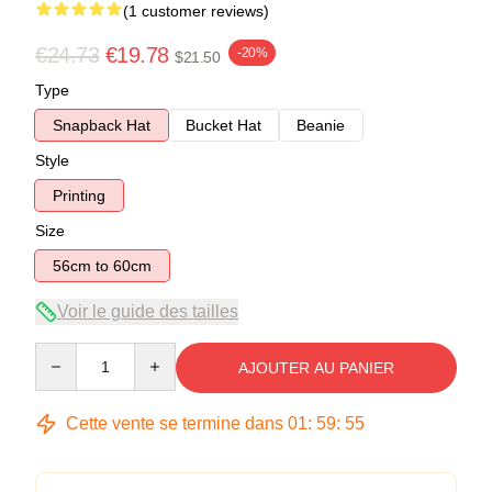
(1 customer reviews)
€24.73
€19.78
-20%
$21.50
Type
Snapback Hat
Bucket Hat
Beanie
Style
Printing
Size
56cm to 60cm
Voir le guide des tailles
Quantity
AJOUTER AU PANIER
Cette vente se termine dans
01
:
59
:
54