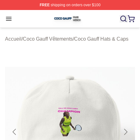
FREE
shipping on orders over $100
Coco Gauff Shop ⚡️ Officially Licensed Coco Gauff Mer
Open menu
Accueil
/
Coco Gauff Vêtements
/
Coco Gauff Hats & Caps