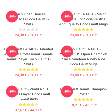
French Open Deuces
Coco Gauff LA 1401 - Major
-20%
-20%
DTNK0203 Coco Gauff T-
Advocate For Social Justice
Shirts
And Equality Coco Gauff Mugs
24,38 € - 28,06 €
23,00 € - 26,68 €
Coco Gauff LA 1401 - Talented
Coco Gauff LA 1401 -
-20%
-20%
American Professional Female
Youngest US Open Champion
Tennis Player Coco Gauff T-
Since Nineteen Ninety Nine
Shirts
Coco Gauff Mugs
24,38 € - 28,06 €
23,00 € - 26,68 €
Coco Gauff - World No. 1
Coco Gauff Tennis Champion
-20%
-20%
Doubles Player Coco Gauff
Poster
Sweatshirts
18,21 € - 42,22 €
37,67 € - 44,11 €