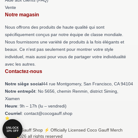
Vente
Notre magasin
Nous offrons des produits de haute qualité qui sont
spécifiquement conçus par notre équipe de classe mondiale.
Nous fournissons une variété de produits à la fois élégants et
beaux. Ce n'est pas seulement pour montrer votre style
individuel, mais aussi pour vous de partager votre individualité
avec les autres.
Contactez-nous
Notre siège social
44 rue Montgomery, San Francisco, CA 94104
Notre entrepôt
: No 5656, chemin Renmin, district Siming,
Xiamen
Heure
: 9h – 17h (lu – vendredi)
Courriel
: contact@cocogauff.shop
UNLOCK
© Coco Gauff Shop ⚡️ Officially Licensed Coco Gauff Merch
10% OFF
Store 2026 all rights reserved