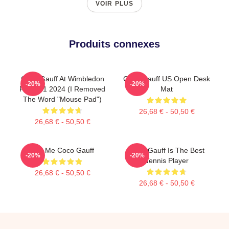
VOIR PLUS
Produits connexes
Coco Gauff At Wimbledon
Coco Gauff US Open Desk
-20%
-20%
Round 1 2024 (I Removed
Mat
The Word "Mouse Pad")
26,68 € - 50,50 €
26,68 € - 50,50 €
Call Me Coco Gauff
Coco Gauff Is The Best
-20%
-20%
Tennis Player
26,68 € - 50,50 €
26,68 € - 50,50 €
Footer