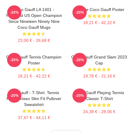
Coco Gauff LA 1401 -
Call Me Coco Gauff Poster
-20%
-20%
Youngest US Open Champion
Since Nineteen Ninety Nine
18,21 € - 42,22 €
Coco Gauff Mugs
23,00 € - 26,68 €
Coco Gauff Tennis Champion
Coco Gauff Grand Slam 2023
-20%
-20%
Poster
Cap
18,21 € - 42,22 €
19,78 € - 21,16 €
Cori Gauff - T-Shirt. Tennis
Coco Gauff Playing Tennis
-20%
-20%
Fans Unisex Slim Fit Pullover
Classic T-Shirt
Sweatshirt
24,38 € - 28,06 €
37,67 € - 44,11 €