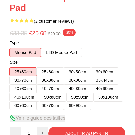
Pad
(2 customer reviews)
€33.35
€26.68
-20%
$29.00
Type
Mouse Pad
LED Mouse Pad
Size
25x30cm
25x60cm
30x50cm
30x60cm
30x70cm
30x80cm
30x90cm
35x44cm
40x60cm
40x70cm
40x80cm
40x90cm
40x100cm
50x80cm
50x90cm
50x100cm
60x60cm
60x70cm
60x90cm
Voir le guide des tailles
Quantity
AJOUTER AU PANIER