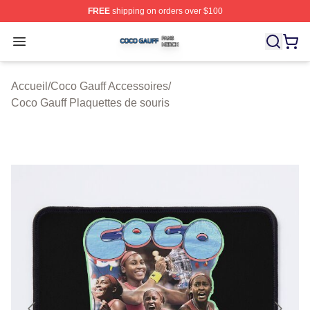
FREE
shipping on orders over $100
Coco Gauff Shop ⚡️ Officially Licensed Coco Gauff Mer
Open menu
Accueil
/
Coco Gauff Accessoires
/
Coco Gauff Plaquettes de souris