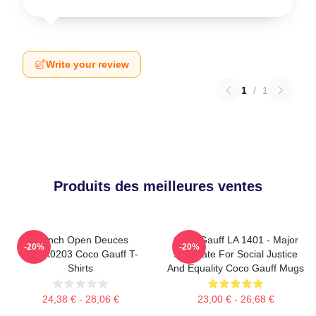
Write your review
1
/
1
Produits des meilleures ventes
French Open Deuces
Coco Gauff LA 1401 - Major
-20%
-20%
DTNK0203 Coco Gauff T-
Advocate For Social Justice
Shirts
And Equality Coco Gauff Mugs
24,38 € - 28,06 €
23,00 € - 26,68 €