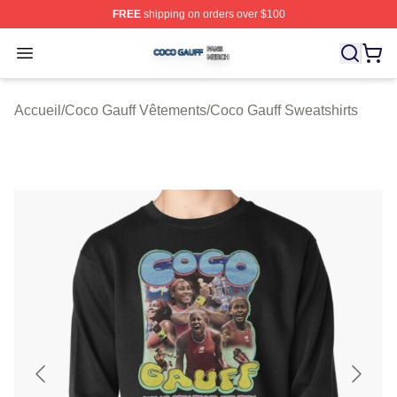
FREE
shipping on orders over $100
Coco Gauff Shop ⚡️ Officially Licensed Coco Gauff Mer
Open menu
Accueil
/
Coco Gauff Vêtements
/
Coco Gauff Sweatshirts