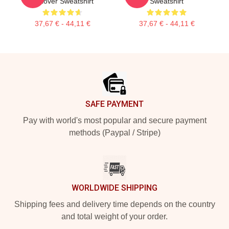
Pullover Sweatshirt
Sweatshirt
37,67 € - 44,11 €
37,67 € - 44,11 €
Footer
SAFE PAYMENT
Pay with world's most popular and secure payment
methods (Paypal / Stripe)
WORLDWIDE SHIPPING
Shipping fees and delivery time depends on the country
and total weight of your order.