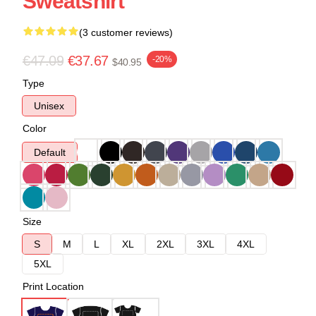
Sweatshirt
(3 customer reviews)
€47.09
€37.67
-20%
$40.95
Type
Unisex
Color
Default
Size
S
M
L
XL
2XL
3XL
4XL
5XL
Print Location