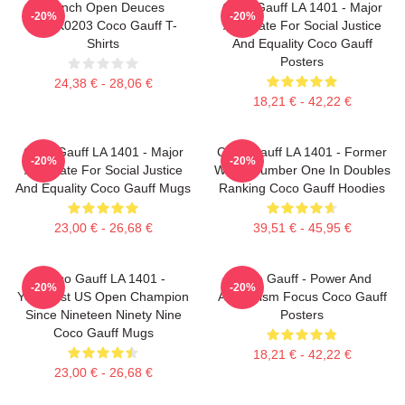
French Open Deuces
Coco Gauff LA 1401 - Major
-20%
-20%
DTNK0203 Coco Gauff T-
Advocate For Social Justice
Shirts
And Equality Coco Gauff
Posters
24,38 € - 28,06 €
18,21 € - 42,22 €
Coco Gauff LA 1401 - Major
Coco Gauff LA 1401 - Former
-20%
-20%
Advocate For Social Justice
World Number One In Doubles
And Equality Coco Gauff Mugs
Ranking Coco Gauff Hoodies
23,00 € - 26,68 €
39,51 € - 45,95 €
Coco Gauff LA 1401 -
Coco Gauff - Power And
-20%
-20%
Youngest US Open Champion
Athleticism Focus Coco Gauff
Since Nineteen Ninety Nine
Posters
Coco Gauff Mugs
18,21 € - 42,22 €
23,00 € - 26,68 €