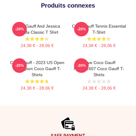
Produits connexes
Coco Gauff And Jessica
Coco Gauff Tennis Essential
-20%
-20%
Pegula Classic T Shirt
T-Shirt
24,38 € - 28,06 €
24,38 € - 28,06 €
Coco Gauff - 2023 US Open
Love Coco Gauff
-20%
-20%
Champion Coco Gauff T-
NTMD1607 Coco Gauff T-
Shirts
Shirts
24,38 € - 28,06 €
24,38 € - 28,06 €
Footer
SAFE PAYMENT