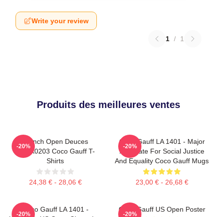
Write your review
1
/
1
Produits des meilleures ventes
French Open Deuces
Coco Gauff LA 1401 - Major
-20%
-20%
DTNK0203 Coco Gauff T-
Advocate For Social Justice
Shirts
And Equality Coco Gauff Mugs
24,38 € - 28,06 €
23,00 € - 26,68 €
Coco Gauff LA 1401 -
Coco Gauff US Open Poster
-20%
-20%