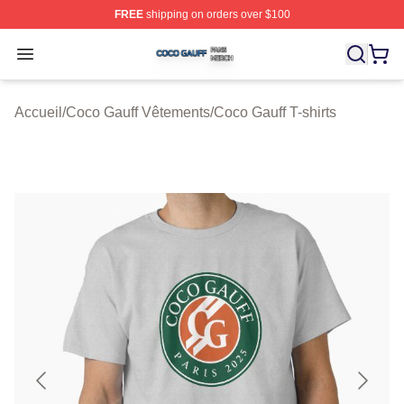
FREE
shipping on orders over $100
Coco Gauff Shop ⚡️ Officially Licensed Coco Gauff Mer
Open menu
Accueil
/
Coco Gauff Vêtements
/
Coco Gauff T-shirts