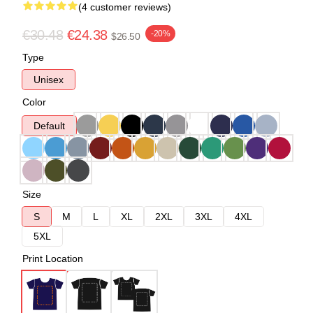
(4 customer reviews)
€30.48
€24.38
-20%
$26.50
Type
Unisex
Color
Default
Size
S
M
L
XL
2XL
3XL
4XL
5XL
Print Location