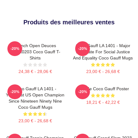
Produits des meilleures ventes
French Open Deuces
Coco Gauff LA 1401 - Major
-20%
-20%
DTNK0203 Coco Gauff T-
Advocate For Social Justice
Shirts
And Equality Coco Gauff Mugs
24,38 € - 28,06 €
23,00 € - 26,68 €
Coco Gauff LA 1401 -
Call Me Coco Gauff Poster
-20%
-20%
Youngest US Open Champion
Since Nineteen Ninety Nine
18,21 € - 42,22 €
Coco Gauff Mugs
23,00 € - 26,68 €
Coco Gauff Tennis Champion
Coco Gauff Grand Slam 2023