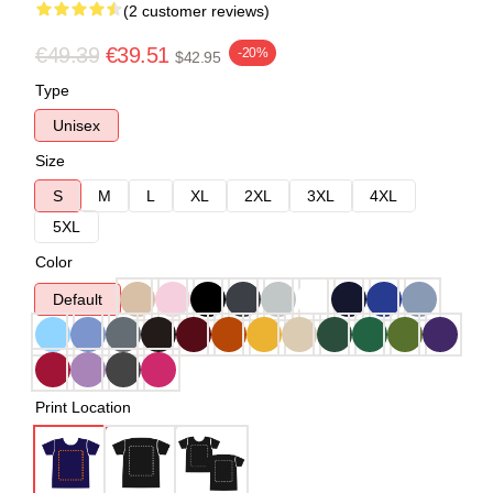
(2 customer reviews)
€49.39
€39.51
-20%
$42.95
Type
Unisex
Size
S
M
L
XL
2XL
3XL
4XL
5XL
Color
Default
Print Location