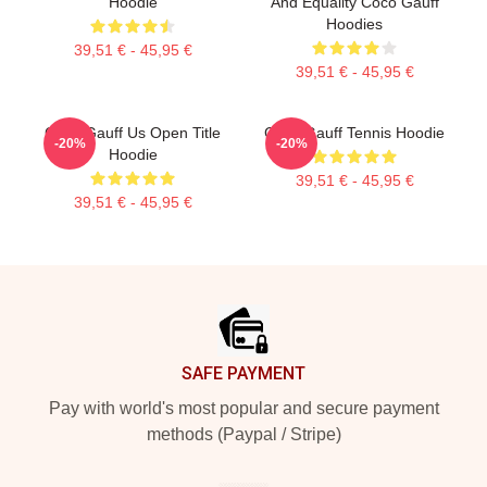
Hoodie
And Equality Coco Gauff
Hoodies
39,51 € - 45,95 €
39,51 € - 45,95 €
Coco Gauff Us Open Title
Coco Gauff Tennis Hoodie
-20%
-20%
Hoodie
39,51 € - 45,95 €
39,51 € - 45,95 €
Footer
SAFE PAYMENT
Pay with world's most popular and secure payment
methods (Paypal / Stripe)