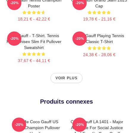
-20%
-20%
Poster
Cap
18,21 € - 42,22 €
19,78 € - 21,16 €
Cori Gauff - T-Shirt. Tennis
Coco Gauff Playing Tennis
-20%
-20%
Fans Unisex Slim Fit Pullover
Classic T-Shirt
Sweatshirt
24,38 € - 28,06 €
37,67 € - 44,11 €
VOIR PLUS
Produits connexes
Call Me Coco Gauff US
Coco Gauff LA 1401 - Major
-20%
-20%
Open Champion Pullover
Advocate For Social Justice